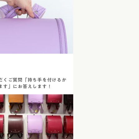
ネ
コードバン
コバ塗り」
クル・ハート
コードバン・アンティーク
り
レ・コスモス
コードバン・レイブラック
レ・ブロッサム
オールコードバン 夢こうろ
染
ーランドセル with 鞄工房山本
ラッガー × 鞄工房山本 コラボモ
だくご質問「持ち手を付けるか
ます」にお答えします！