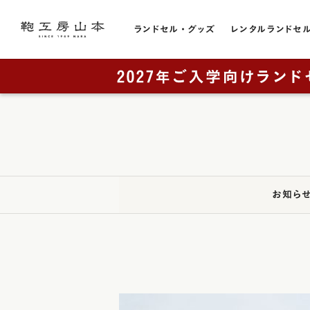
ランドセル・グッズ
レンタルランドセ
色から選ぶ
ランドセルをカテゴリから探す
トピック
お店のこと
黒色・ブ
販売スケジュール
直営店一覧
全てのランドセル一覧
赤色・レ
カタログ請求
奈良本店・工房
男の子に人気
青色・ブ
工房ランドセル選びのご案内
銀座店
女の子に人気
お知ら
レンタルランドセル
横浜店
紺色・ネ
ランドセルカバー・関連グッズ
奈良工房（工房見学）
大阪梅田店
桃色・ピ
ミニチュアランドセル
展示会
ラベンダ
ランドセルリメイク
取り扱い店舗
緑色・グ
アウトレット