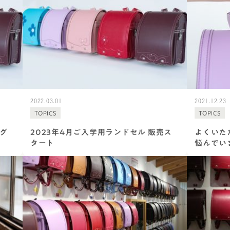
ラフィー
アウトレット
美しさを生む伝統技法「
エロー
トゥイン
6年間使える丈夫なつく
フィオー
イボリー
使いやすさ
フィオー
ャメル・ブラウン
アニエスベ
安全・安心機能
久保田ス
色
デザイン
デル
2022.03.01
2021.12.23
TOPICS
TOPICS
ング
2023年4月ご入学用ランドセル 販売ス
よくいた
・メタリック
タート
悩んでい
レー
ラー
カラー