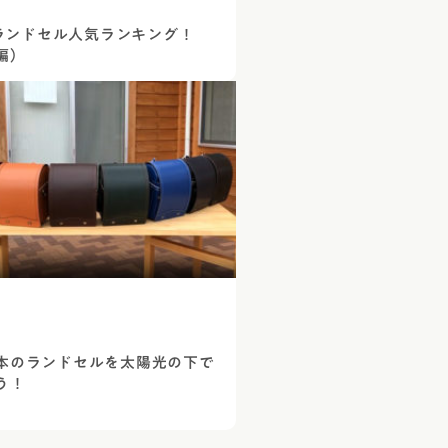
年 ランドセル人気ランキング！
編）
本のランドセルを太陽光の下で
う！