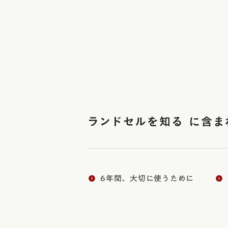
投
稿
の
ペ
ー
ジ
送
り
ランドセルを知る に含
6年間、大切に使うために