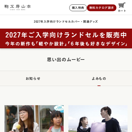
購入特典
無料カタログ請求
カート
2027年入学向けランドセル
カバー・関連グッズ
思い出のムービー
お知らせ
よみもの