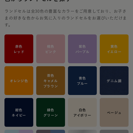
ランドセルは全30色の豊富なカラーをご用意しており、お子さ
まの好きな色からお気に入りのランドセルをお選びいただけま
す。
赤色
桃色
紫色
黄色
レッド
ピンク
パープル
イエロー
茶色
青色
オレンジ色
キャメル
デニム調
ブルー
ブラウン
紺色
緑色
白色
ベージュ
ネイビー
グリーン
アイボリー