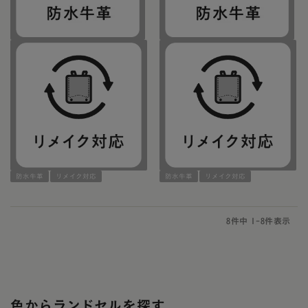
防水牛革
リメイク対応
防水牛革
リメイク対応
8
件中
1
-
8
件表示
色からランドセルを探す