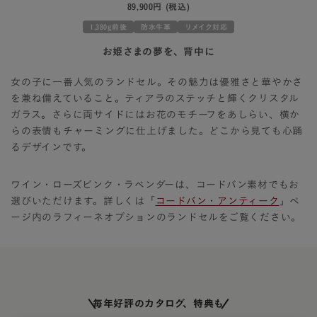
89,900円
(税込)
1,380g前後
防水牛革
リメイク対応
お姫さまの夢を、背中に
女の子に一番人気のランドセル。その魅力は優雅さと華やかさ
を兼ね備えていること。ティアラのステッチと輝くクリスタル
ガラス。さらに両サイドにはお花のモチーフをあしらい、横か
らの表情もチャーミングに仕上げました。どこから見ても心踊
るデザインです。
ワイン・ローズピンク・ラベンダーは、コードバン素材でもお
選びいただけます。詳しくは「
コードバン・アンティーク
」ペ
ージ内のラフィーネオプションのランドセルをご覧ください。
毎年好評のカタログ、特典も