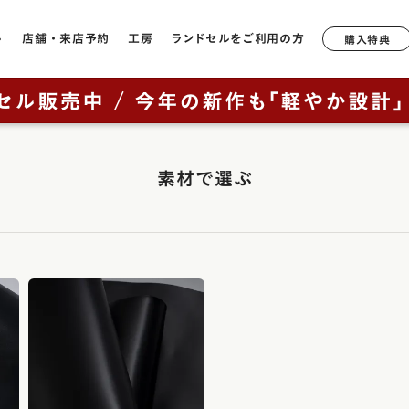
ル
店舗・来店予約
工房
ランドセルをご利用の方
購入特典
店舗一覧
工房ランドセル選びのご案内
6年間無料修理・サポート
形状や軽さで選ぶ
モデルか
ランドセルについて
鞄工房山本のランドセル
奈良本店
工房見学について
サポートブック
牛革
軽量モデル
ラック
2027年ご入学向けランドセルを
はじめての一生もの
素材で選ぶ
ニュー・
銀座店
特典について
キューブ型
カテゴリから探す（年中さん向
ッド
け）
山本の原点「親から子へ
香久山
通常型
横浜店
鞄工房山本のランドセルをお使いの方へ
ルー
ブラウニ
全てのランドセル一覧
ランドセルヒストリー
大阪梅田店
素材で選ぶ
オックス
男の子に人気のランドセル
鞄工房山本のランドセル
イビー
展示会
リベルタ
人工皮革（1,180g前後）
（上記エリア以外のお客様向け）
女の子に人気のランドセル
革・素材の特長
ンク
リベルタ
牛革（1,360g前後）
取り扱い店舗
ランドセルカバー・関連グッズ
背負いやすさ
レイブラ
コードバン（1,480g前後）
ー・紫色・パープル
レイブラ
ランドセルリメイク
防水性
リーン