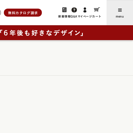
無料カタログ請求
新着情報
Q&A
マイページ
カート
menu
ら選ぶ
人工皮革
新着情報・よみもの
アンティーク
ユニ
、想いをつなぐ」
お客さまからのお便り（ご感
ブラウニー・ノイ
想・レビュー）
ー
レイブラック・ノイ
卒業後にランドセルリメイクさ
フォード
レイブラック・スペシャル
の特長
れたご家族からのお便り
ドゥ・アンジェール
お買い物ガイド
・クラシック
よくあるご質問
ック
ック・スペシャル
採用について