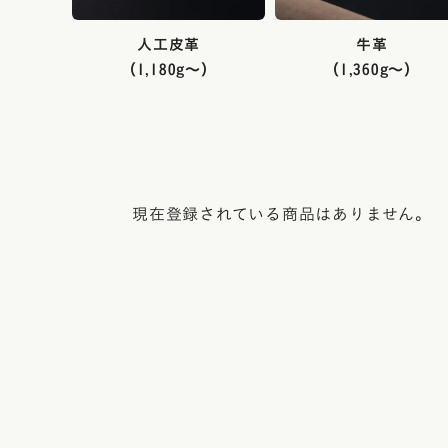
レンタルランドセル
黄色・イ
人工皮革
牛革
（1,180g～）
（1,360g～）
白色・ア
茶色・キ
オレンジ
ベージュ
現在登録されている商品はありません。
シルバー
灰色・グ
デニム調
くすみカ
パステル