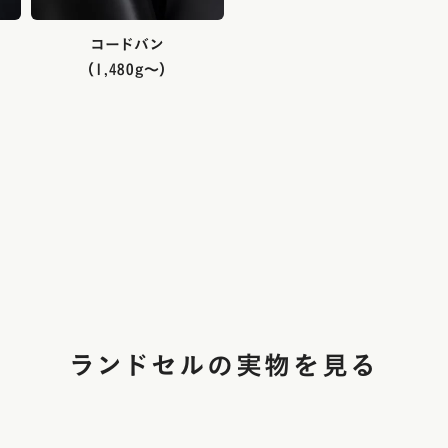
ラフィー
アウトレット
美しさを生む伝統技法「
エロー
トゥイン
コードバン
6年間使える丈夫なつく
フィオー
（1,480g～）
イボリー
使いやすさ
フィオー
ャメル・ブラウン
アニエスベ
安全・安心機能
久保田ス
色
デザイン
デル
・メタリック
レー
ランドセルの実物を見る
ラー
カラー