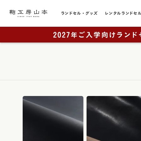
ランドセル・グッズ
レンタルランドセ
色から選ぶ
ランドセルをカテゴリから探す
トピック
お店のこと
黒色・ブ
販売スケジュール
直営店一覧
全てのランドセル一覧
赤色・レ
カタログ請求
奈良本店・工房
男の子に人気
青色・ブ
工房ランドセル選びのご案内
銀座店
女の子に人気
レンタルランドセル
横浜店
紺色・ネ
ランドセルカバー・関連グッズ
奈良工房（工房見学）
大阪梅田店
桃色・ピ
ミニチュアランドセル
展示会
ラベンダ
ランドセルリメイク
取り扱い店舗
緑色・グ
アウトレット