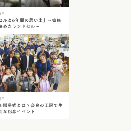
5日
セルと6年間の思い出」～家族
決めたランドセル～
6日
ル贈呈式とは？奈良の工房で生
別な記念イベント