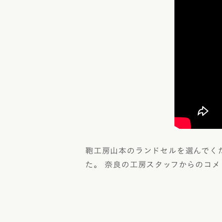
レンタルランドセル
黄色・イ
白色・ア
茶色・キ
オレンジ
ベージュ
シルバー
灰色・グ
鞄工房山本のランドセルを選んでく
た。 奈良の工房スタッフからのコ
デニム調
くすみカ
パステル