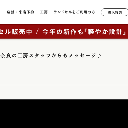
ル
店舗・来店予約
工房
ランドセルをご利用の方
購入特典
店舗一覧
工房ランドセル選びのご案内
6年間無料修理・サポート
形状や軽さで選ぶ
モデルか
ランドセルについて
鞄工房山本のランドセル
奈良本店
工房見学について
サポートブック
牛革
軽量モデル
ラック
2027年ご入学向けランドセルを
はじめての一生もの
」奈良の工房スタッフからもメッセージ♪
ニュー・
銀座店
特典について
キューブ型
カテゴリから探す（年中さん向
ッド
け）
山本の原点「親から子へ
香久山
通常型
横浜店
鞄工房山本のランドセルをお使いの方へ
ルー
ブラウニ
全てのランドセル一覧
ランドセルヒストリー
大阪梅田店
素材で選ぶ
オックス
男の子に人気のランドセル
鞄工房山本のランドセル
イビー
展示会
リベルタ
人工皮革（1,180g前後）
（上記エリア以外のお客様向け）
女の子に人気のランドセル
革・素材の特長
ンク
リベルタ
牛革（1,360g前後）
取り扱い店舗
ランドセルカバー・関連グッズ
背負いやすさ
レイブラ
コードバン（1,480g前後）
ー・紫色・パープル
レイブラ
ランドセルリメイク
防水性
リーン