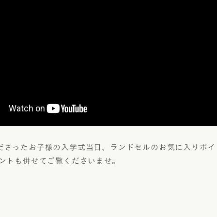
ラフィー
アウトレット
美しさを生む伝統技法「
エロー
トゥイン
6年間使える丈夫なつく
フィオー
イボリー
使いやすさ
フィオー
ャメル・ブラウン
アニエスベ
安全・安心機能
久保田ス
色
デザイン
デル
・メタリック
レー
ださったお子様の入学式当日、ランドセルのお気に入りポイ
メントも併せてご覧くださいませ。
ラー
カラー