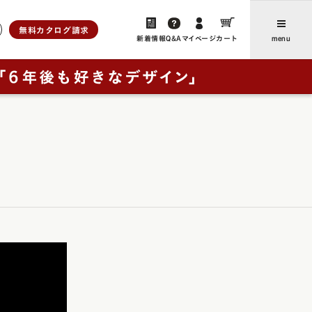
無料カタログ請求
新着情報
Q&A
マイページ
カート
menu
ら選ぶ
人工皮革
新着情報・よみもの
アンティーク
ユニ
、想いをつなぐ」
お客さまからのお便り（ご感
ブラウニー・ノイ
想・レビュー）
ー
レイブラック・ノイ
卒業後にランドセルリメイクさ
フォード
レイブラック・スペシャル
の特長
れたご家族からのお便り
ドゥ・アンジェール
お買い物ガイド
・クラシック
よくあるご質問
ック
ック・スペシャル
採用について