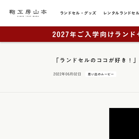
ランドセル・グッズ
レンタルランドセ
色から選ぶ
ランドセルをカテゴリから探す
トピック
お店のこと
黒色・ブ
販売スケジュール
直営店一覧
全てのランドセル一覧
「ランドセルのココが好き！
赤色・レ
カタログ請求
奈良本店・工房
男の子に人気
2022年06月02日
思い出のムービー
青色・ブ
工房ランドセル選びのご案内
銀座店
女の子に人気
レンタルランドセル
横浜店
紺色・ネ
ランドセルカバー・関連グッズ
奈良工房（工房見学）
大阪梅田店
桃色・ピ
ミニチュアランドセル
展示会
ラベンダ
ランドセルリメイク
取り扱い店舗
緑色・グ
アウトレット