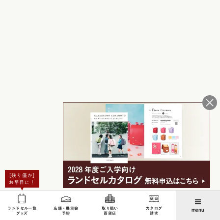
［残り僅か］
お早目に！
ランドセル一覧
店舗・展示会
取り扱い
カタログ
menu
グッズ
予約
百貨店
請求