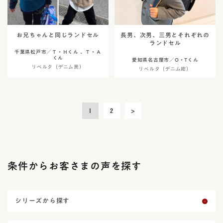
お兄ちゃんと同じランドセル
長男、次男、三男とそれぞれの
ランドセル
千葉県松戸市／Ｔ・Ｈくん 、Ｔ・Ａ
くん
愛知県名古屋市／O・Tくん
リベルタ（デニム黒）
リベルタ（デニム紺）
投
1
2
>
稿
の
ペ
ー
ジ
条件からお客さまの声を探す
送
り
シリーズから探す