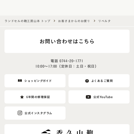
u
m
a
ランドセルの鞄工房山本 トップ
お客さまからのお便り
リベルタ
n
,
お問い合わせはこちら
i
g
n
電話
0744-20-1771
o
10:00〜17:00（定休日：土日・祝日）
r
e
ショッピングガイド
よくあるご質問
t
h
6年間の修理保証
公式YouTube
i
s
公式インスタグラム
f
i
e