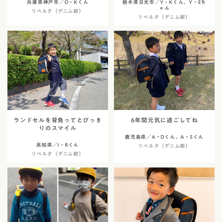
兵庫県神戸市／O・Kくん
栃木県日光市／Y・Kくん、Y・Eち
ゃん
リベルタ（デニム紺）
リベルタ（デニム紺）
ランドセルを背負ってとびっき
6年間元気に過ごしてね
りのスマイル
鹿児島県／A・Dくん、A・Sくん
高知県／I・Rくん
リベルタ（デニム紺）
リベルタ（デニム紺）