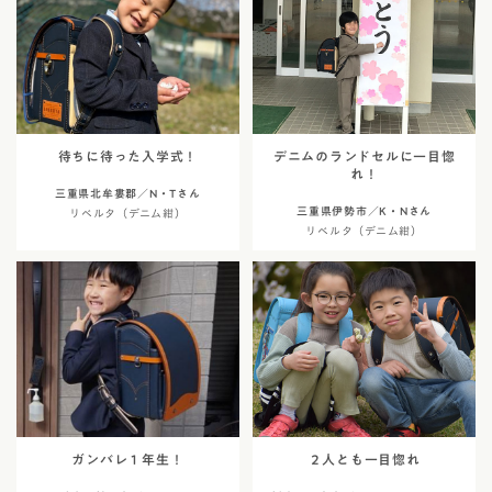
待ちに待った入学式！
デニムのランドセルに一目惚
れ！
三重県北牟婁郡／N・Tさん
三重県伊勢市／K・Nさん
リベルタ（デニム紺）
リベルタ（デニム紺）
ガンバレ１年生！
２人とも一目惚れ