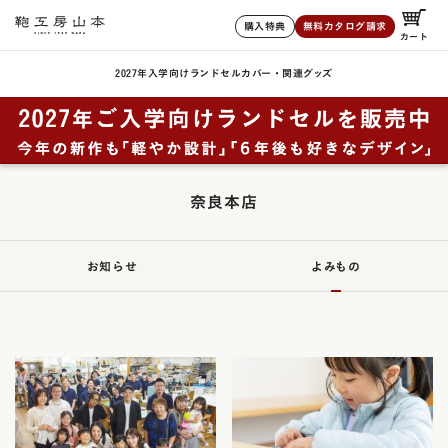
購入特典
無料カタログ請求
カート
2027年入学向けランドセル
カバー・関連グッズ
奈良本店
お知らせ
よみもの