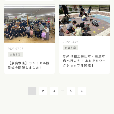
2022.04.26
奈良本店
2022.07.08
奈良本店
GW は鞄工房山本・奈良本
店へ行こう！ あおぞらワー
【奈良本店】ランドセル贈
クショップを開催！
呈式を開催しました！
投
1
2
3
…
5
>
稿
の
ペ
ー