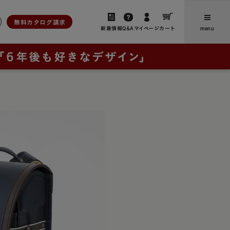
無料カタログ請求
新着情報
Q&A
マイページ
カート
menu
ら選ぶ
人工皮革
新着情報・よみもの
アンティーク
ユニ
、想いをつなぐ」
お客さまからのお便り（ご感
ブラウニー・ノイ
想・レビュー）
ー
レイブラック・ノイ
卒業後にランドセルリメイクさ
フォード
レイブラック・スペシャル
の特長
れたご家族からのお便り
ドゥ・アンジェール
お買い物ガイド
・クラシック
よくあるご質問
ック
ック・スペシャル
採用について