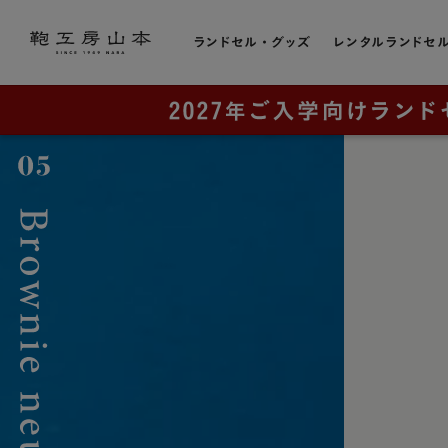
ランドセル・グッズ
レンタルランドセ
色から選ぶ
ランドセルをカテゴリから探す
トピック
お店のこと
黒色・ブ
販売スケジュール
直営店一覧
全てのランドセル一覧
赤色・レ
カタログ請求
奈良本店・工房
男の子に人気
青色・ブ
工房ランドセル選びのご案内
銀座店
女の子に人気
レンタルランドセル
横浜店
紺色・ネ
ランドセルカバー・関連グッズ
奈良工房（工房見学）
大阪梅田店
桃色・ピ
ミニチュアランドセル
展示会
ラベンダ
ランドセルリメイク
取り扱い店舗
緑色・グ
アウトレット