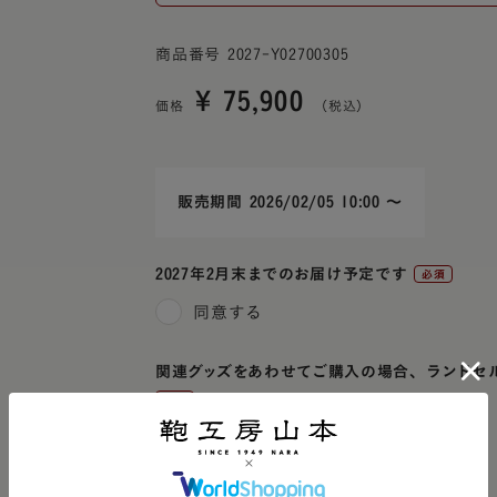
商品番号
2027-Y02700305
¥
75,900
価格
販売期間
2026/02/05 10:00
〜
2027年2月末までのお届け予定です
(必
同意する
須)
関連グッズをあわせてご購入の場合、ランドセ
(必
確認済み
須)
返品・キャンセルの条件に同意する