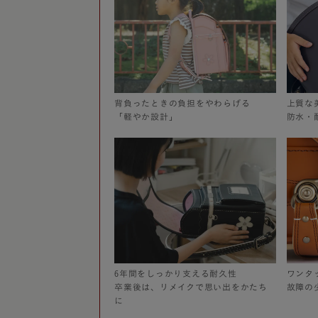
背負ったときの負担をやわらげる
上質な
「軽やか設計」
防水・
6年間をしっかり支える耐久性
ワンタ
卒業後は、リメイクで思い出をかたち
故障の
に