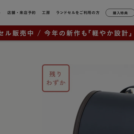
ル
店舗・来店予約
工房
ランドセルをご利用の方
購入特典
店舗一覧
工房ランドセル選びのご案内
6年間無料修理・サポート
形状や軽さで選ぶ
モデルか
ランドセルについて
鞄工房山本のランドセル
奈良本店
工房見学について
サポートブック
牛革
軽量モデル
ラック
2027年ご入学向けランドセルを
はじめての一生もの
ニュー・
銀座店
特典について
キューブ型
カテゴリから探す（年中さん向
ッド
け）
山本の原点「親から子へ
香久山
通常型
横浜店
鞄工房山本のランドセルをお使いの方へ
ルー
ブラウニ
全てのランドセル一覧
ランドセルヒストリー
大阪梅田店
素材で選ぶ
オックス
男の子に人気のランドセル
鞄工房山本のランドセル
イビー
展示会
リベルタ
人工皮革（1,180g前後）
（上記エリア以外のお客様向け）
女の子に人気のランドセル
革・素材の特長
ンク
リベルタ
牛革（1,360g前後）
取り扱い店舗
ランドセルカバー・関連グッズ
背負いやすさ
レイブラ
コードバン（1,480g前後）
ー・紫色・パープル
レイブラ
ランドセルリメイク
防水性
リーン