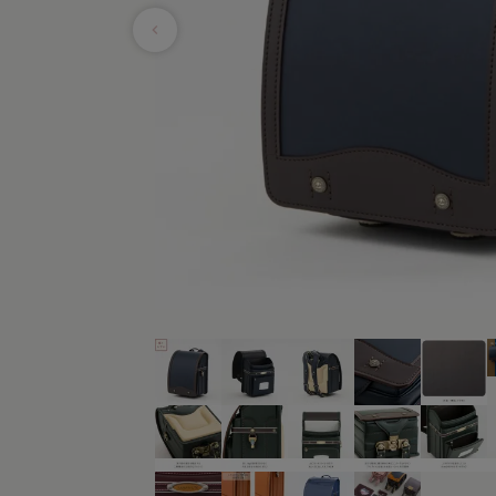
ラフィー
アウトレット
美しさを生む伝統技法「
エロー
トゥイン
6年間使える丈夫なつく
フィオー
イボリー
使いやすさ
フィオー
ャメル・ブラウン
アニエスベ
安全・安心機能
久保田ス
色
デザイン
デル
・メタリック
レー
ラー
カラー