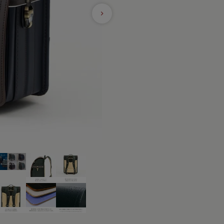
ネ
コードバン
コバ塗り」
クル・ハート
コードバン・アンティーク
り
レ・コスモス
コードバン・レイブラック
レ・ブロッサム
オールコードバン 夢こうろ
染
ーランドセル with 鞄工房山本
ラッガー × 鞄工房山本 コラボモ