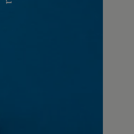
レンタルランドセル
黄色・イ
白色・ア
茶色・キ
オレンジ
ベージュ
シルバー
灰色・グ
デニム調
くすみカ
パステル