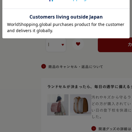
(必
同意する
須)
詳しくは
返品ポリシー
をご確認ください
商品のキャンセル・返品について
ランドセルが決まったら、毎日の通学に備える
汚れやキズから守るラ
どの方が購入されてい
い日の登下校を快適に
した。
関連グッズの詳細は