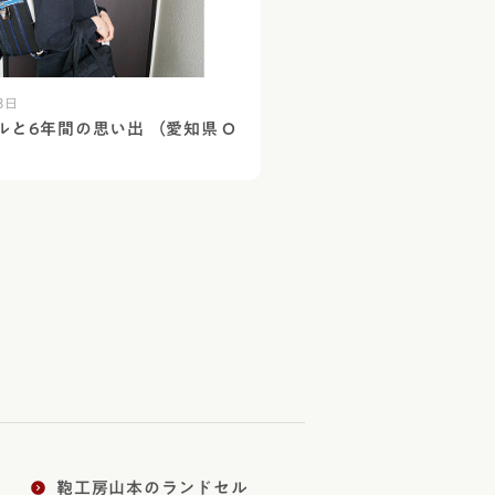
8日
ルと6年間の思い出 （愛知県 O
鞄工房山本のランドセル