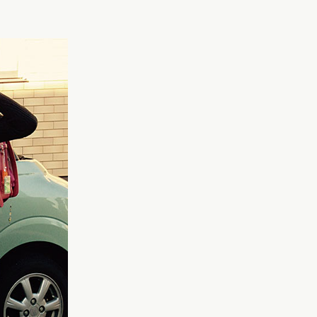
ネ
コードバン
コバ塗り」
クル・ハート
コードバン・アンティーク
り
レ・コスモス
コードバン・レイブラック
レ・ブロッサム
オールコードバン 夢こうろ
染
ーランドセル with 鞄工房山本
ラッガー × 鞄工房山本 コラボモ