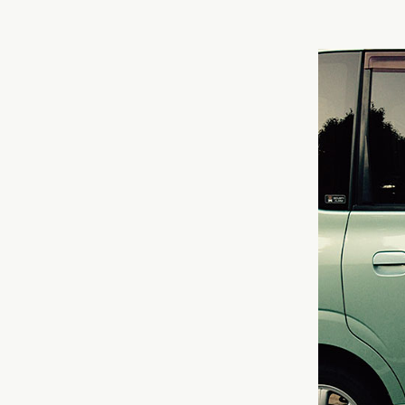
レンタルランドセル
黄色・イ
白色・ア
茶色・キ
オレンジ
ベージュ
シルバー
灰色・グ
デニム調
くすみカ
パステル