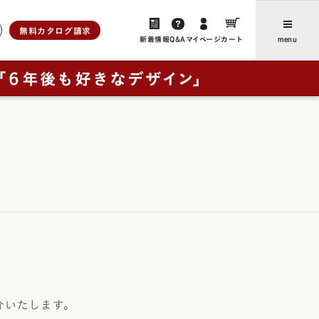
無料カタログ請求
新着情報
Q&A
マイページ
カート
menu
ら選ぶ
人工皮革
新着情報・よみもの
アンティーク
ユニ
、想いをつなぐ」
お客さまからのお便り（ご感
ブラウニー・ノイ
想・レビュー）
ー
レイブラック・ノイ
卒業後にランドセルリメイクさ
フォード
レイブラック・スペシャル
の特長
れたご家族からのお便り
ドゥ・アンジェール
お買い物ガイド
・クラシック
よくあるご質問
ック
ック・スペシャル
採用について
介いたします。