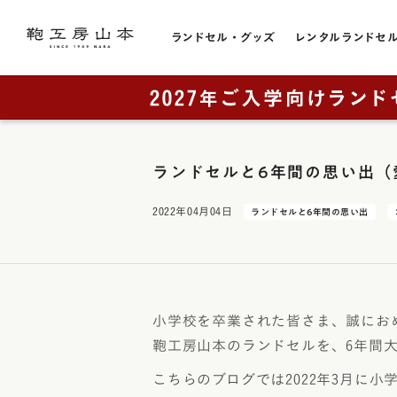
ランドセル・グッズ
レンタルランドセ
色から選ぶ
ランドセルをカテゴリから探す
トピック
お店のこと
黒色・ブ
販売スケジュール
直営店一覧
全てのランドセル一覧
ランドセルと6年間の思い出（
赤色・レ
カタログ請求
奈良本店・工房
男の子に人気
2022年04月04日
ランドセルと6年間の思い出
青色・ブ
工房ランドセル選びのご案内
銀座店
女の子に人気
レンタルランドセル
横浜店
紺色・ネ
ランドセルカバー・関連グッズ
奈良工房（工房見学）
大阪梅田店
桃色・ピ
小学校を卒業された皆さま、誠にお
ミニチュアランドセル
展示会
鞄工房山本のランドセルを、6年間
ラベンダ
ランドセルリメイク
取り扱い店舗
こちらのブログでは2022年3月に
緑色・グ
アウトレット