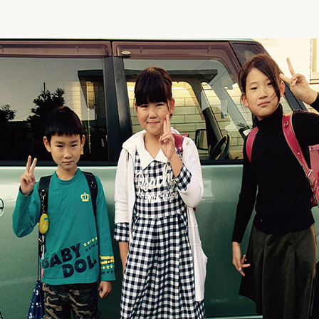
ラフィー
アウトレット
美しさを生む伝統技法「
エロー
トゥイン
6年間使える丈夫なつく
フィオー
イボリー
使いやすさ
フィオー
ャメル・ブラウン
アニエスベ
安全・安心機能
久保田ス
色
デザイン
デル
・メタリック
レー
ラー
カラー