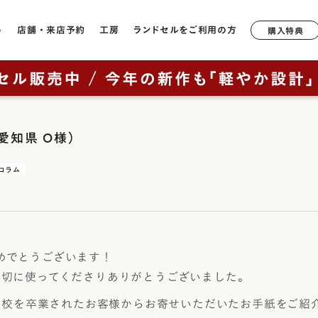
ル
店舗・来店予約
工房
ランドセルをご利用の方
購入特典
店舗一覧
工房ランドセル選びのご案内
6年間無料修理・サポート
形状や軽さで選ぶ
モデルか
ランドセルについて
鞄工房山本のランドセル
奈良本店
工房見学について
サポートブック
牛革
軽量モデル
ラック
2027年ご入学向けランドセルを
はじめての一生もの
愛知県 O様）
ニュー・
銀座店
特典について
キューブ型
カテゴリから探す（年中さん向
ッド
け）
山本の原点「親から子へ
香久山
通常型
横浜店
鞄工房山本のランドセルをお使いの方へ
コラム
ルー
ブラウニ
全てのランドセル一覧
ランドセルヒストリー
大阪梅田店
素材で選ぶ
オックス
男の子に人気のランドセル
鞄工房山本のランドセル
イビー
展示会
リベルタ
人工皮革（1,180g前後）
（上記エリア以外のお客様向け）
女の子に人気のランドセル
革・素材の特長
ンク
リベルタ
牛革（1,360g前後）
めでとうございます！
取り扱い店舗
ランドセルカバー・関連グッズ
背負いやすさ
レイブラ
コードバン（1,480g前後）
大切に使ってくださりありがとうございました。
ー・紫色・パープル
レイブラ
ランドセルリメイク
防水性
小学校を卒業されたお客様からお寄せいただいたお手紙をご紹
リーン