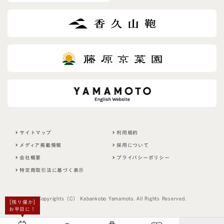
f
i
e
l
d
サイトマップ
利用規約
メディア掲載情報
採用について
会社概要
プライバシーポリシー
特定商取引法に基づく表示
Copyrights（C） Kabankobo Yamamoto. All Rights Reserved.
［残り僅か］
お早目に！