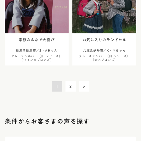
家族みんなで大喜び
お気に入りのランドセル
新潟県新潟市／S・Aちゃん
兵庫県伊丹市／K・Mちゃん
グレースシルバー（旧 シリーズ）
グレースシルバー（旧 シリーズ）
（ワイン×ブロンズ）
（赤×ブロンズ）
投
1
2
>
稿
の
ペ
ー
ジ
条件からお客さまの声を探す
送
り