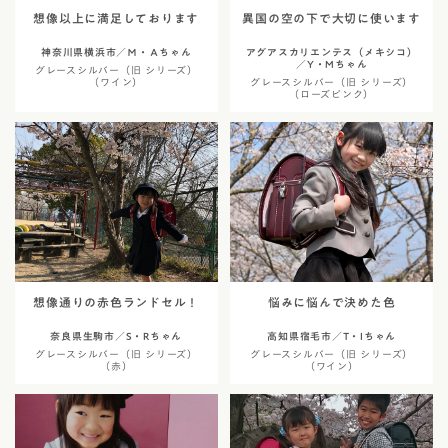
想像以上に満足しております
異国の空の下で大切に使います
神奈川県横浜市／Ｍ・Ａちゃん
アグアスカリエンテス（メキシコ）
／Y・Mちゃん
グレースシルバー（旧 シリーズ）
（ワイン）
グレースシルバー（旧 シリーズ）
（ローズピンク）
想像通りの赤色ランドセル！
悩みに悩んで決めた色
奈良県生駒市／S・Rちゃん
高知県宿毛市／T・Iちゃん
グレースシルバー（旧 シリーズ）
グレースシルバー（旧 シリーズ）
（赤）
（ワイン）