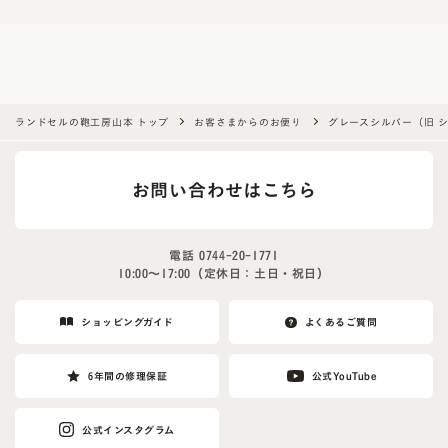
a
h
u
m
a
ランドセルの鞄工房山本 トップ
お客さまからのお便り
グレースシルバー（旧 
n
,
お問い合わせはこちら
i
g
n
電話
0744-20-1771
o
10:00〜17:00（定休日：土日・祝日）
r
e
ショッピングガイド
よくあるご質問
t
h
6年間の修理保証
公式YouTube
i
s
公式インスタグラム