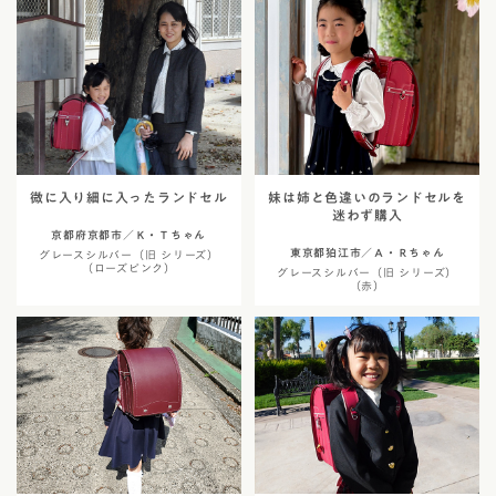
微に入り細に入ったランドセル
妹は姉と色違いのランドセルを
迷わず購入
京都府京都市／Ｋ・Ｔちゃん
東京都狛江市／Ａ・Ｒちゃん
グレースシルバー（旧 シリーズ）
（ローズピンク）
グレースシルバー（旧 シリーズ）
（赤）