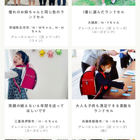
憧れのお姉ちゃんと同じ色のラ
1番に選んだランドセル
ンドセル
大阪府／N・Yちゃん
茨城県古河市／N・Wちゃん、N・N
グレースシルバー（旧 シリーズ）
ちゃん
（ローズピンク）
グレースシルバー（旧 シリーズ）
（ワイン）
笑顔の絶えない６年間を送って
大人も子供も満足できる素敵な
ほしいです
ランドセル
三重県伊賀市／Ｈ・Ｋちゃん
兵庫県姫路市／Ｎ・Ｈちゃん
グレースシルバー（旧 シリーズ）
グレースシルバー（旧 シリーズ）
（ローズピンク）
（赤）