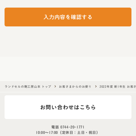
f
y
入力内容を確認する
o
u
a
r
e
a
h
u
m
a
ランドセルの鞄工房山本 トップ
お客さまからのお便り
2022年度 新1年生 お
n
,
お問い合わせはこちら
i
g
n
電話
0744-20-1771
o
10:00〜17:00（定休日：土日・祝日）