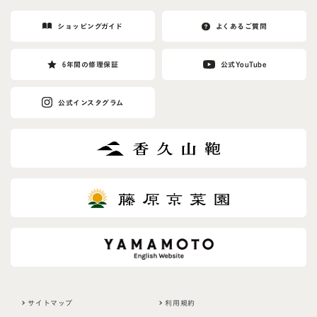
r
e
ショッピングガイド
よくあるご質問
t
h
6年間の修理保証
公式YouTube
i
s
公式インスタグラム
f
i
e
l
d
サイトマップ
利用規約