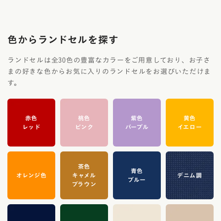
色からランドセルを探す
ランドセルは全30色の豊富なカラーをご用意しており、お子さ
まの好きな色からお気に入りのランドセルをお選びいただけま
す。
赤色
桃色
紫色
黄色
レッド
ピンク
パープル
イエロー
茶色
青色
オレンジ色
キャメル
デニム調
ブルー
ブラウン