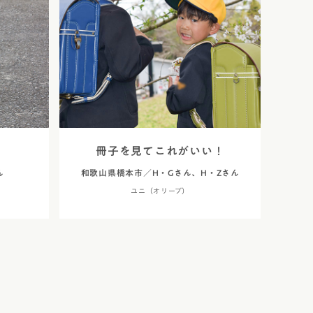
ネ
コードバン
コバ塗り」
クル・ハート
コードバン・アンティーク
り
レ・コスモス
コードバン・レイブラック
レ・ブロッサム
オールコードバン 夢こうろ
染
ーランドセル with 鞄工房山本
ラッガー × 鞄工房山本 コラボモ
！
冊子を見てこれがいい！
ん
和歌山県橋本市／H・Gさん、H・Zさん
ユニ（オリーブ）