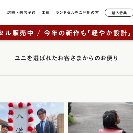
ル
店舗・来店予約
工房
ランドセルをご利用の方
購入特典
店舗一覧
工房ランドセル選びのご案内
6年間無料修理・サポート
形状や軽さで選ぶ
モデルか
ランドセルについて
鞄工房山本のランドセル
奈良本店
工房見学について
サポートブック
牛革
軽量モデル
ラック
2027年ご入学向けランドセルを
はじめての一生もの
ユニを選ばれた
お客さまからのお便り
ニュー・
銀座店
特典について
キューブ型
カテゴリから探す（年中さん向
ッド
け）
山本の原点「親から子へ
香久山
通常型
横浜店
鞄工房山本のランドセルをお使いの方へ
ルー
ブラウニ
全てのランドセル一覧
ランドセルヒストリー
大阪梅田店
素材で選ぶ
オックス
男の子に人気のランドセル
鞄工房山本のランドセル
イビー
展示会
リベルタ
人工皮革（1,180g前後）
（上記エリア以外のお客様向け）
女の子に人気のランドセル
革・素材の特長
ンク
リベルタ
牛革（1,360g前後）
取り扱い店舗
ランドセルカバー・関連グッズ
背負いやすさ
レイブラ
コードバン（1,480g前後）
ー・紫色・パープル
レイブラ
ランドセルリメイク
防水性
リーン