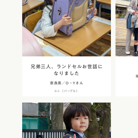
レンタルランドセル
黄色・イ
白色・ア
茶色・キ
オレンジ
ベージュ
兄弟三人、ランドセルお世話に
なりました
シルバー
奈良県／O・Yさん
ユニ（パープル）
灰色・グ
デニム調
くすみカ
パステル