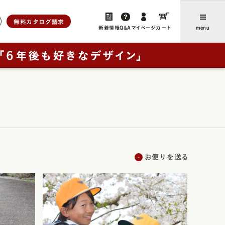
無料カタログ請求
新着情報
Q&A
マイページ
カート
menu
ら選ぶ
人工皮革
新着情報・よみもの
アンティーク
ユニ
、想いをつなぐ」
お客さまからのお便り（ご感
ブラウニー・ノイ
想・レビュー）
ー
レイブラック・ノイ
卒業後にランドセルリメイクさ
フォード
レイブラック・スペシャル
の特長
れたご家族からのお便り
お便りを送る
ドゥ・アンジェール
お買い物ガイド
・クラシック
よくあるご質問
ック
ック・スペシャル
採用について