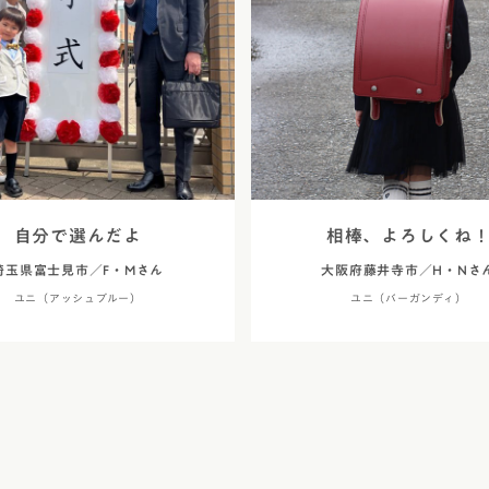
ラフィー
アウトレット
美しさを生む伝統技法「
エロー
トゥイン
6年間使える丈夫なつく
フィオー
イボリー
使いやすさ
フィオー
ャメル・ブラウン
アニエスベ
安全・安心機能
久保田ス
色
デザイン
デル
自分で選んだよ
相棒、よろしくね
埼玉県富士見市／F・Mさん
大阪府藤井寺市／H・Nさ
・メタリック
ユニ（アッシュブルー）
ユニ（バーガンディ）
レー
ラー
カラー