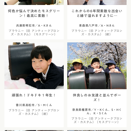
何色か悩んで決めたモスグリー
これからの6年間素敵な出会い
ン！最高に素敵！
と縁で溢れますように…
兵庫県明石市／A・Kさん
青森県八戸市／A・Nさん
ブラウニー（旧 アンティークブロン
ブラウニー（旧 アンティークブロン
ズ・カスタム）（モスグリーン）
ズ・カスタム）（紺）
頑張れ！ドキドキ１年生！
仲良しのお友達と並んでポー
ズ！
香川県高松市／S・Mくん
奈良県橿原市／Y・Kくん、S・Hく
ブラウニー（旧 アンティークブロン
ん、 K・Sくん
ズ・カスタム）（紺）
ブラウニー（旧 アンティークブロン
ズ・カスタム）（モスグリーン）