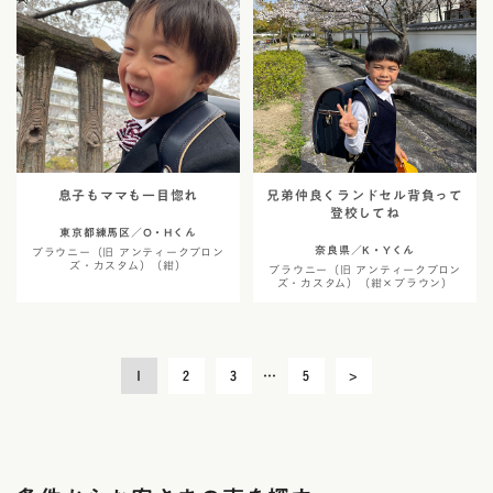
息子もママも一目惚れ
兄弟仲良くランドセル背負って
登校してね
東京都練馬区／O・Hくん
奈良県／K・Yくん
ブラウニー（旧 アンティークブロン
ズ・カスタム）（紺）
ブラウニー（旧 アンティークブロン
ズ・カスタム）（紺×ブラウン）
投
1
2
3
…
5
>
稿
の
ペ
ー
ジ