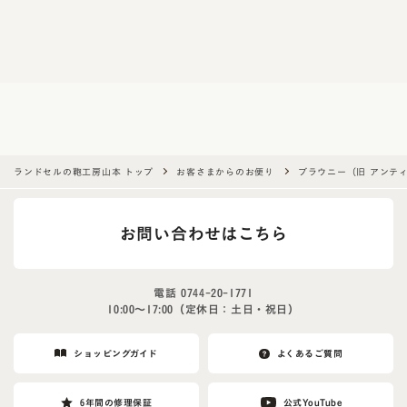
a
r
e
a
h
u
m
a
ランドセルの鞄工房山本 トップ
お客さまからのお便り
ブラウニー（旧 アンテ
n
,
お問い合わせはこちら
i
g
n
電話
0744-20-1771
o
10:00〜17:00（定休日：土日・祝日）
r
e
ショッピングガイド
よくあるご質問
t
h
6年間の修理保証
公式YouTube