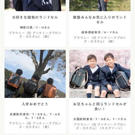
大好きな紺色のランドセル
家族みんなお気に入りのランド
セル
神奈川県／Y・Hさん
岐阜県岐阜市／H・Yさん
ブラウニー（旧 アンティークブロン
ズ・カスタム）（紺）
ブラウニー（旧 アンティークブロン
ズ・カスタム）（紺）
入学おめでとう
お兄ちゃんと同じランドセルが
良い！
兵庫県丹波市／T・Kさん、T・Aさ
ん、T・Sさん
大阪府和泉市／F・Nさん、F・Yさん
ブラウニー（旧 アンティークブロン
ブラウニー（旧 アンティークブロン
ズ・カスタム）（黒）
ズ・カスタム）（モスグリーン）