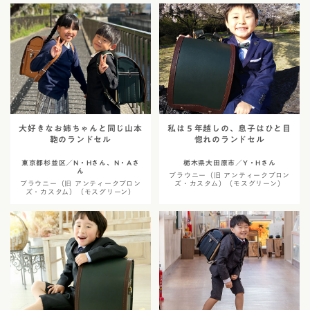
大好きなお姉ちゃんと同じ山本
私は５年越しの、息子はひと目
鞄のランドセル
惚れのランドセル
東京都杉並区／N・Hさん、N・Aさ
栃木県大田原市／Y・Hさん
ん
ブラウニー（旧 アンティークブロン
ブラウニー（旧 アンティークブロン
ズ・カスタム）（モスグリーン）
ズ・カスタム）（モスグリーン）