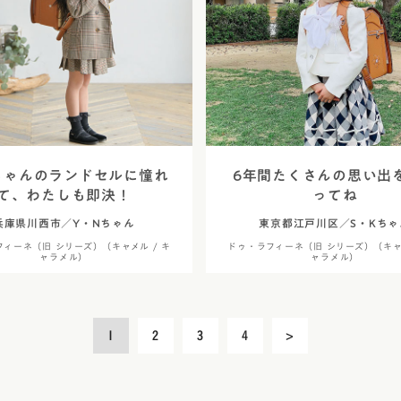
ちゃんのランドセルに憧れ
6年間たくさんの思い出
て、わたしも即決！
ってね
兵庫県川西市／Y・Nちゃん
東京都江戸川区／S・Kちゃ
ィーネ（旧 シリーズ）（キャメル / キ
ドゥ・ラフィーネ（旧 シリーズ）（キャメ
ャラメル）
ャラメル）
1
2
3
4
>