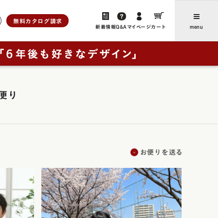
無料カタログ請求
新着情報
Q&A
マイページ
カート
menu
ら選ぶ
人工皮革
新着情報・よみもの
便り
アンティーク
ユニ
、想いをつなぐ」
お客さまからのお便り（ご感
ブラウニー・ノイ
想・レビュー）
ー
レイブラック・ノイ
卒業後にランドセルリメイクさ
フォード
レイブラック・スペシャル
の特長
れたご家族からのお便り
お便りを送る
ドゥ・アンジェール
お買い物ガイド
・クラシック
よくあるご質問
ック
ック・スペシャル
採用について