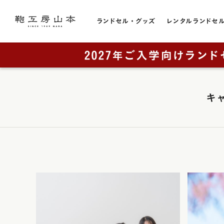
ランドセル・グッズ
レンタルランドセ
色から選ぶ
ランドセルをカテゴリから探す
トピック
お店のこと
黒色・ブ
販売スケジュール
直営店一覧
全てのランドセル一覧
キ
赤色・レ
カタログ請求
奈良本店・工房
男の子に人気
青色・ブ
工房ランドセル選びのご案内
銀座店
女の子に人気
レンタルランドセル
横浜店
紺色・ネ
ランドセルカバー・関連グッズ
奈良工房（工房見学）
大阪梅田店
桃色・ピ
ミニチュアランドセル
展示会
ラベンダ
ランドセルリメイク
取り扱い店舗
緑色・グ
アウトレット