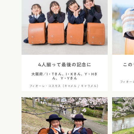
レンタルランドセル
黄色・イ
白色・ア
茶色・キ
オレンジ
ベージュ
4人揃って最後の記念に
この
大阪府／I・Tさん、I・Kさん、Y・Hさ
シルバー
ん、 Y・Yさん
フィオー
フィオーレ・コスモス（キャメル / キャラメル）
灰色・グ
デニム調
くすみカ
パステル