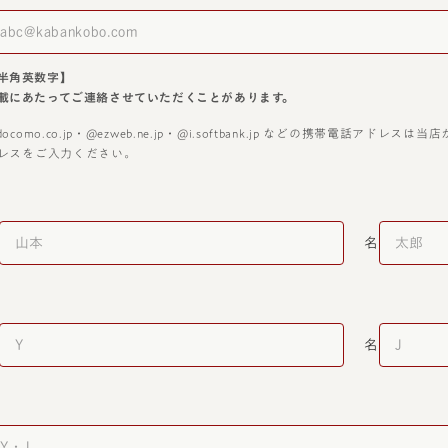
半角英数字】
載にあたってご連絡させていただくことがあります。
docomo.co.jp・@ezweb.ne.jp・@i.softbank.jp などの携帯電話
レスをご入力ください。
名
名