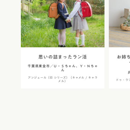
思いの詰まったラン活
お姉
千葉県東金市／Ｕ・Ｓちゃん、Ｙ・Ｎちゃ
ん
アンジェール（旧 シリーズ）（キャメル / キャラ
ドゥ・ラフ
メル）
投
稿
の
ペ