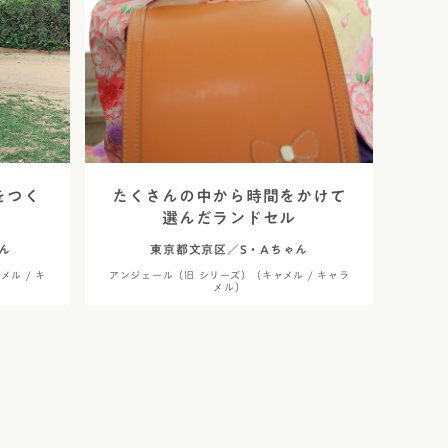
をつく
たくさんの中から時間をかけて
選んだランドセル
ん
東京都文京区／S・Aちゃん
ル / キ
アンジェール（旧 シリーズ）（キャメル / キャラ
メル）