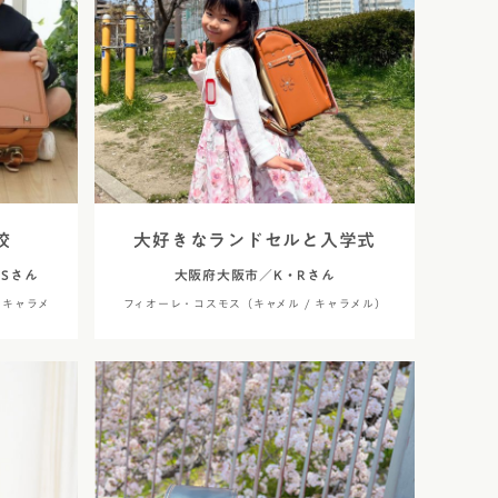
ネ
コードバン
コバ塗り」
クル・ハート
コードバン・アンティーク
り
レ・コスモス
コードバン・レイブラック
レ・ブロッサム
オールコードバン 夢こうろ
染
ーランドセル with 鞄工房山本
ラッガー × 鞄工房山本 コラボモ
校
大好きなランドセルと入学式
Sさん
大阪府大阪市／K・Rさん
 キャラメ
フィオーレ・コスモス（キャメル / キャラメル）