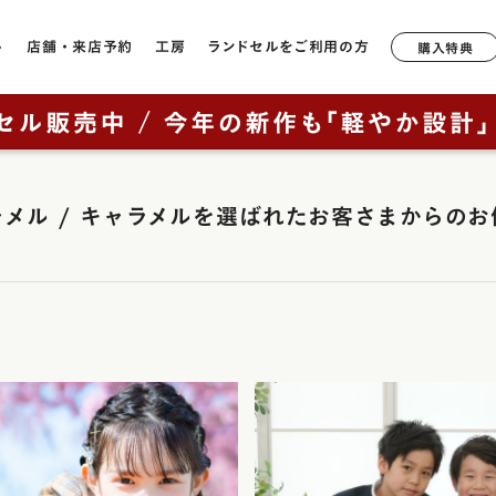
ル
店舗・来店予約
工房
ランドセルをご利用の方
購入特典
店舗一覧
工房ランドセル選びのご案内
6年間無料修理・サポート
形状や軽さで選ぶ
モデルか
ランドセルについて
鞄工房山本のランドセル
奈良本店
工房見学について
サポートブック
牛革
軽量モデル
ラック
2027年ご入学向けランドセルを
はじめての一生もの
ャメル / キャラメルを選ばれた
お客さまからのお
ニュー・
銀座店
特典について
キューブ型
カテゴリから探す（年中さん向
ッド
け）
山本の原点「親から子へ
香久山
通常型
横浜店
鞄工房山本のランドセルをお使いの方へ
ルー
ブラウニ
全てのランドセル一覧
ランドセルヒストリー
大阪梅田店
素材で選ぶ
オックス
男の子に人気のランドセル
鞄工房山本のランドセル
イビー
展示会
リベルタ
人工皮革（1,180g前後）
（上記エリア以外のお客様向け）
女の子に人気のランドセル
革・素材の特長
ンク
リベルタ
牛革（1,360g前後）
取り扱い店舗
ランドセルカバー・関連グッズ
背負いやすさ
レイブラ
コードバン（1,480g前後）
ー・紫色・パープル
レイブラ
ランドセルリメイク
防水性
リーン