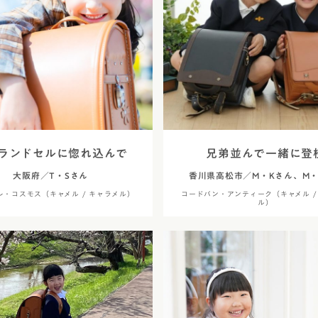
ラフィー
アウトレット
美しさを生む伝統技法「
エロー
トゥイン
6年間使える丈夫なつく
フィオー
イボリー
使いやすさ
フィオー
ャメル・ブラウン
アニエスベ
安全・安心機能
久保田ス
色
デザイン
デル
ランドセルに惚れ込んで
兄弟並んで一緒に登
大阪府／T・Sさん
香川県高松市／M・Kさん、M・
・メタリック
レ・コスモス（キャメル / キャラメル）
コードバン・アンティーク（キャメル /
ル）
レー
ラー
カラー