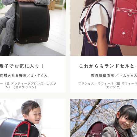
ラフィー
アウトレット
美しさを生む伝統技法「
エロー
トゥイン
6年間使える丈夫なつく
フィオー
イボリー
使いやすさ
フィオー
ャメル・ブラウン
アニエスベ
安全・安心機能
久保田ス
色
デザイン
デル
親子でお気に入り！
これからもランドセルと
京都あきる野市／U・Tくん
奈良県橿原市／I・Aちゃ
・メタリック
ー（旧 アンティークブロンズ・カスタ
プリンセス・ラフィーネ（旧 ラフィー
ム）（黒×ブラウン）
ズピンク）
レー
ラー
カラー