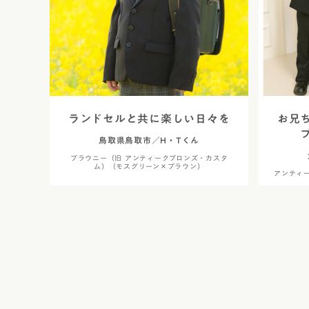
ランドセルと共に楽しい日々を
お兄
鳥取県鳥取市／H・Tくん
ブラウニー（旧 アンティークブロンズ・カスタ
ム）（モスグリーン×ブラウン）
アンティ
投
稿
の
ペ
ー
ジ