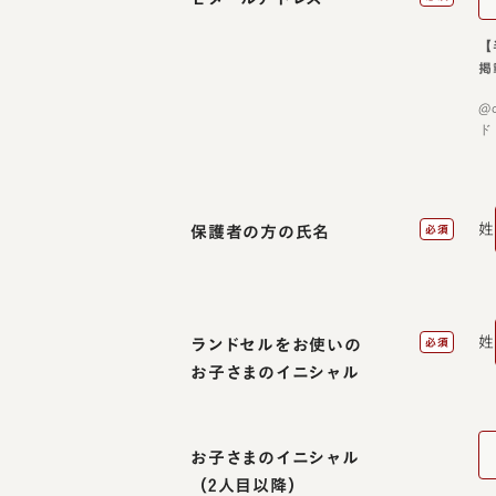
【
掲
@
ド
姓
保護者の方の氏名
必須
姓
ランドセルをお使いの
必須
お子さまのイニシャル
お子さまのイニシャル
（2人目以降）