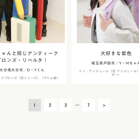
ちゃんと同じアンティーク
大好きな紫色
ブロンズ・リベルタ！
埼玉県戸田市／Y・Mちゃ
大分県大分市／D・Yくん
ドゥ・アンジェール（旧 アンジェール
ダー）
ークブロンズ（旧シリーズ）（デニム紺）
1
2
3
…
7
>