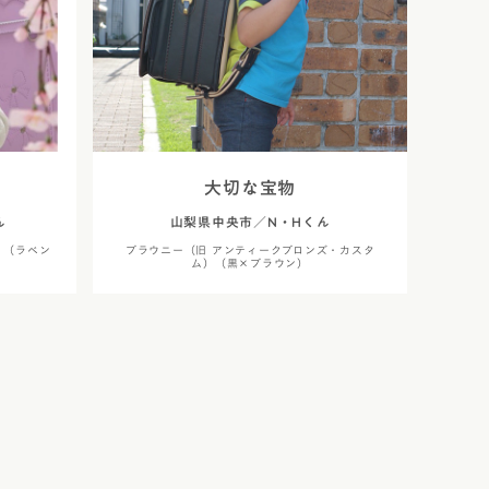
大切な宝物
ん
山梨県中央市／N・Hくん
）（ラベン
ブラウニー（旧 アンティークブロンズ・カスタ
ム）（黒×ブラウン）