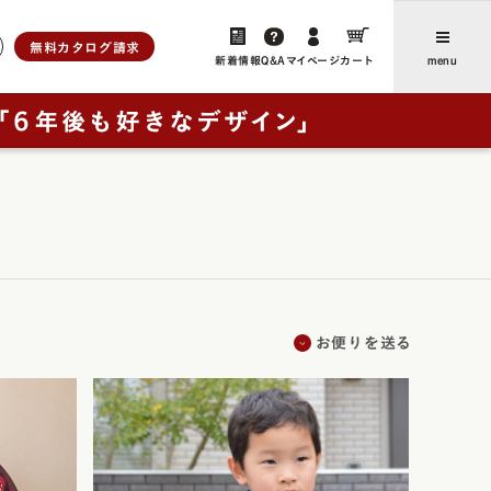
無料カタログ請求
新着情報
Q&A
マイページ
カート
menu
ら選ぶ
人工皮革
新着情報・よみもの
アンティーク
ユニ
、想いをつなぐ」
お客さまからのお便り（ご感
ブラウニー・ノイ
想・レビュー）
ー
レイブラック・ノイ
卒業後にランドセルリメイクさ
フォード
レイブラック・スペシャル
の特長
れたご家族からのお便り
お便りを送る
ドゥ・アンジェール
お買い物ガイド
・クラシック
よくあるご質問
ック
ック・スペシャル
採用について