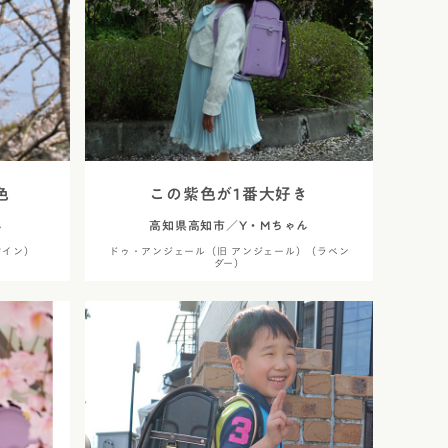
色
この紫色が1番大好き
ん
高知県高知市／Y・Mちゃん
ワイン）
ドゥ・アンジェール（旧 アンジェール）（ラベン
ダー）