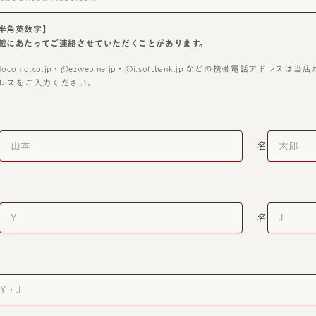
半角英数字】
載にあたってご連絡させていただくことがあります。
docomo.co.jp・@ezweb.ne.jp・@i.softbank.jp などの携帯電話
レスをご入力ください。
名
名