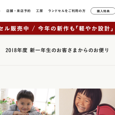
ル
店舗・来店予約
工房
ランドセルをご利用の方
購入特典
店舗一覧
工房ランドセル選びのご案内
6年間無料修理・サポート
形状や軽さで選ぶ
モデルか
ランドセルについて
鞄工房山本のランドセル
奈良本店
工房見学について
サポートブック
牛革
軽量モデル
ラック
2027年ご入学向けランドセルを
はじめての一生もの
2018年度 新一年生のお客さまからのお便り
ニュー・
銀座店
特典について
キューブ型
カテゴリから探す（年中さん向
ッド
け）
山本の原点「親から子へ
香久山
通常型
横浜店
鞄工房山本のランドセルをお使いの方へ
ルー
ブラウニ
全てのランドセル一覧
ランドセルヒストリー
大阪梅田店
素材で選ぶ
オックス
男の子に人気のランドセル
鞄工房山本のランドセル
イビー
展示会
リベルタ
人工皮革（1,180g前後）
（上記エリア以外のお客様向け）
女の子に人気のランドセル
革・素材の特長
ンク
リベルタ
牛革（1,360g前後）
取り扱い店舗
ランドセルカバー・関連グッズ
背負いやすさ
レイブラ
コードバン（1,480g前後）
ー・紫色・パープル
レイブラ
ランドセルリメイク
防水性
リーン