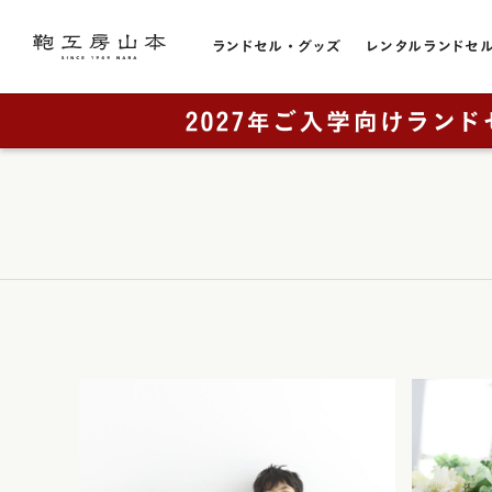
ランドセル・グッズ
レンタルランドセ
色から選ぶ
ランドセルをカテゴリから探す
トピック
お店のこと
黒色・ブ
販売スケジュール
直営店一覧
全てのランドセル一覧
赤色・レ
カタログ請求
奈良本店・工房
男の子に人気
青色・ブ
工房ランドセル選びのご案内
銀座店
女の子に人気
レンタルランドセル
横浜店
紺色・ネ
ランドセルカバー・関連グッズ
奈良工房（工房見学）
大阪梅田店
桃色・ピ
ミニチュアランドセル
展示会
ラベンダ
ランドセルリメイク
取り扱い店舗
緑色・グ
アウトレット