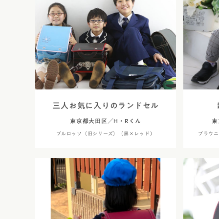
レンタルランドセル
黄色・イ
白色・ア
茶色・キ
オレンジ
ベージュ
三人お気に入りのランドセル
東京都大田区／H・Rくん
東
シルバー
ブルロッソ（旧シリーズ）（黒×レッド）
ブラウニ
灰色・グ
デニム調
くすみカ
パステル