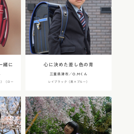
ネ
コードバン
コバ塗り」
クル・ハート
コードバン・アンティーク
り
レ・コスモス
コードバン・レイブラック
レ・ブロッサム
オールコードバン 夢こうろ
染
ーランドセル with 鞄工房山本
ラッガー × 鞄工房山本 コラボモ
一緒に
心に決めた差し色の青
ん
三重県津市／O.Mくん
ネ）（ロー
レイブラック（黒×ブルー）