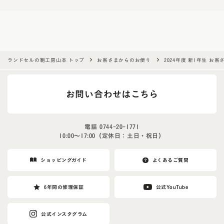
a
h
u
m
a
ランドセルの鞄工房山本 トップ
お客さまからのお便り
2024年度 新1年生 お
n
,
お問い合わせはこちら
i
g
n
電話
0744-20-1771
o
10:00〜17:00（定休日：土日・祝日）
r
e
ショッピングガイド
よくあるご質問
t
h
6年間の修理保証
公式YouTube
i
s
公式インスタグラム
f