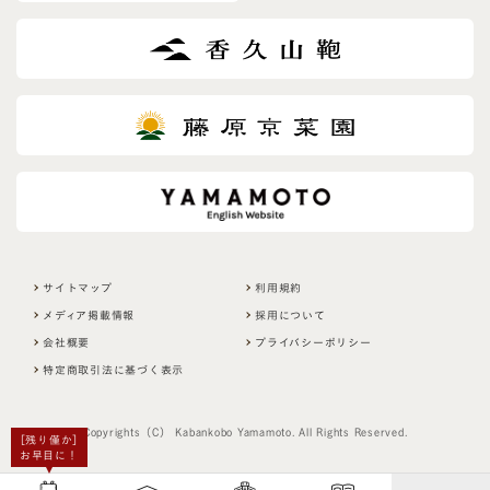
i
e
l
d
サイトマップ
利用規約
メディア掲載情報
採用について
会社概要
プライバシーポリシー
特定商取引法に基づく表示
Copyrights（C） Kabankobo Yamamoto. All Rights Reserved.
［残り僅か］
お早目に！