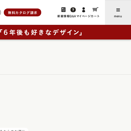
無料カタログ請求
新着情報
Q&A
マイページ
カート
menu
ら選ぶ
人工皮革
新着情報・よみもの
アンティーク
ユニ
、想いをつなぐ」
お客さまからのお便り（ご感
ブラウニー・ノイ
想・レビュー）
ー
レイブラック・ノイ
卒業後にランドセルリメイクさ
フォード
レイブラック・スペシャル
の特長
れたご家族からのお便り
ドゥ・アンジェール
お買い物ガイド
・クラシック
よくあるご質問
ック
ック・スペシャル
採用について