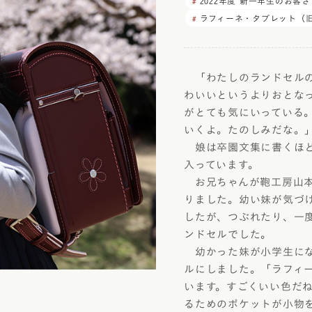
ラフィー
2022年度 新一年生のお客
アウトレット
美しさを生む伝統技法「
ラフィーネ・タブレット（
エロー
トゥイン
6年間使える丈夫なつく
フィオー
イボリー
使いやすさ
フィオー
「わたしのランドセルの
ャメル・ブラウン
アニエスベ
安全・安心機能
わいいというよりおとな
がとても気にいっている
久保田ス
色
デザイン
デル
いくよ。たのしみだな。
娘は卒園文集に書くほど
入っています。
・メタリック
お兄ちゃんが鞄工房山本
りました。幼い妹が気づ
レー
したが、つぶれたり、一
ンドセルでした。
幼かった妹が小学生にな
ルにしました。「ラフィ
ラー
います。すごくいい色だ
るためのポケットが小物
カラー