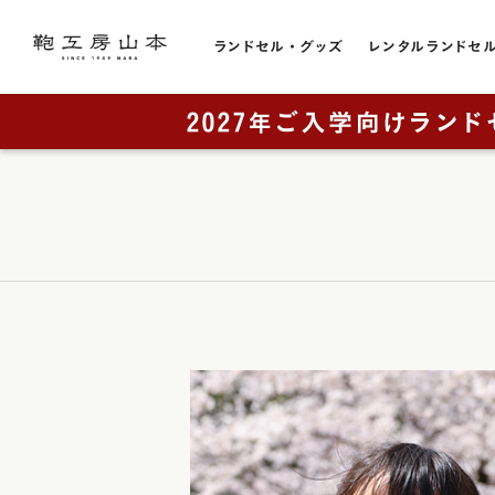
ランドセル・グッズ
レンタルランドセ
色から選ぶ
ランドセルをカテゴリから探す
トピック
お店のこと
黒色・ブ
販売スケジュール
直営店一覧
全てのランドセル一覧
赤色・レ
カタログ請求
奈良本店・工房
男の子に人気
青色・ブ
工房ランドセル選びのご案内
銀座店
女の子に人気
レンタルランドセル
横浜店
紺色・ネ
ランドセルカバー・関連グッズ
奈良工房（工房見学）
大阪梅田店
桃色・ピ
ミニチュアランドセル
展示会
ラベンダ
ランドセルリメイク
取り扱い店舗
緑色・グ
アウトレット