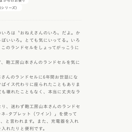
ネ
コードバン
さまからのお便り
コバ塗り」
旧シリーズ）
クル・ハート
コードバン・アンティーク
り
レ・コスモス
コードバン・レイブラック
レ・ブロッサム
オールコードバン 夢こうろ
いろは〝おねえさんのいろ〟だよ。か
染
ーランドセル with 鞄工房山本
っぽいいろ。とても気にいってる。いろ
。このランドセルをしょってがっこうに
ラッガー × 鞄工房山本 コラボモ
」
、鞄工房山本さんのランドセルを気に
さんのランドセルに6年間お世話にな
けばイス代わりに座られたこともありま
度も壊れたこともなく、本当に丈夫なラ
り、迷わず鞄工房山本さんのランドセ
ーネ•タブレット（ワイン）」を使って
ね、と言われます。また、充電器を入れ
を入れたりと便利です。