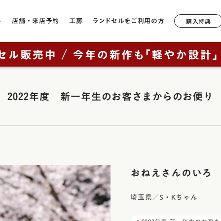
ル
店舗・来店予約
工房
ランドセルをご利用の方
購入特典
店舗一覧
工房ランドセル選びのご案内
6年間無料修理・サポート
形状や軽さで選ぶ
モデルか
ランドセルについて
鞄工房山本のランドセル
奈良本店
工房見学について
サポートブック
牛革
軽量モデル
ラック
2027年ご入学向けランドセルを
はじめての一生もの
2022年度 新一年生のお客さまからのお便り
ニュー・
銀座店
特典について
キューブ型
カテゴリから探す（年中さん向
ッド
け）
山本の原点「親から子へ
香久山
通常型
横浜店
鞄工房山本のランドセルをお使いの方へ
ルー
ブラウニ
全てのランドセル一覧
ランドセルヒストリー
大阪梅田店
素材で選ぶ
オックス
男の子に人気のランドセル
鞄工房山本のランドセル
イビー
展示会
リベルタ
人工皮革（1,180g前後）
（上記エリア以外のお客様向け）
女の子に人気のランドセル
革・素材の特長
ンク
おねえさんのいろ
リベルタ
牛革（1,360g前後）
取り扱い店舗
ランドセルカバー・関連グッズ
背負いやすさ
レイブラ
コードバン（1,480g前後）
ー・紫色・パープル
埼玉県／S・Kちゃん
レイブラ
ランドセルリメイク
防水性
リーン