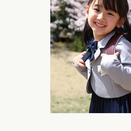
レンタルランドセル
黄色・イ
白色・ア
茶色・キ
オレンジ
ベージュ
シルバー
灰色・グ
デニム調
くすみカ
パステル