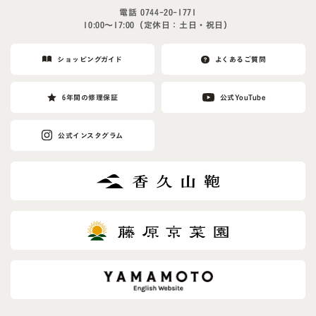
n
電話
0744-20-1771
o
10:00〜17:00（定休日：土日・祝日）
r
e
ショッピングガイド
よくあるご質問
t
h
6年間の修理保証
公式YouTube
i
s
公式インスタグラム
f
i
e
l
d