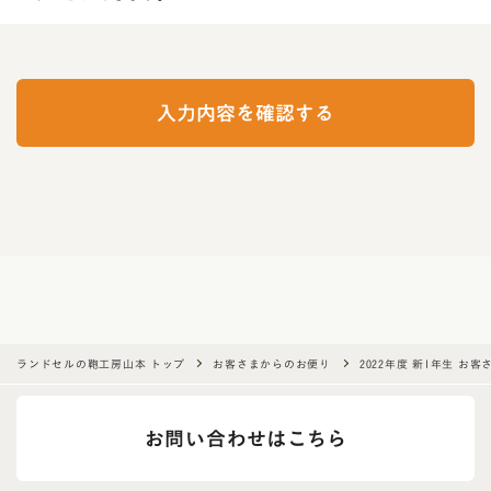
I
f
y
入力内容を確認する
o
u
a
r
e
a
h
u
m
a
ランドセルの鞄工房山本 トップ
お客さまからのお便り
2022年度 新1年生 お
n
,
お問い合わせはこちら
i
g