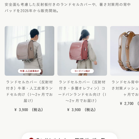
安全面も考慮した反射板付きのランドセルカバーや、暑さ対策用の背中
パッドを2026年から販売開始。
ランドセルカバー（反射材
ランドセルカバー（反射材
ランドセル背中
付き）牛革・人工皮革ラン
付き・多層オレフィン）コ
さ対策メッシュ
ドセル向け（1～2ヶ月でお
ードバンランドセル向け（1
ヶ月でお
届け）
～2ヶ月でお届け）
￥ 2,700
￥ 3,900 （税込）
￥ 3,900 （税込）