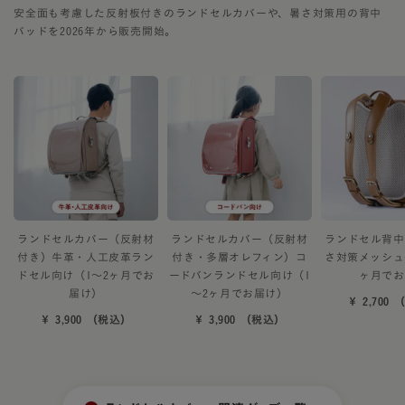
安全面も考慮した反射板付きのランドセルカバーや、暑さ対策用の背中
パッドを2026年から販売開始。
ランドセルカバー（反射材
ランドセルカバー（反射材
ランドセル背中
付き）牛革・人工皮革ラン
付き・多層オレフィン）コ
さ対策メッシュ
ドセル向け（1～2ヶ月でお
ードバンランドセル向け（1
ヶ月でお
届け）
～2ヶ月でお届け）
￥ 2,700
￥ 3,900 （税込）
￥ 3,900 （税込）