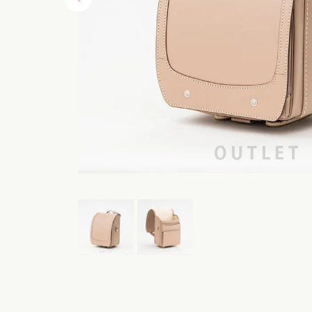
レンタルランドセル
黄色・イ
白色・ア
茶色・キ
オレンジ
ベージュ
シルバー
灰色・グ
デニム調
くすみカ
パステル