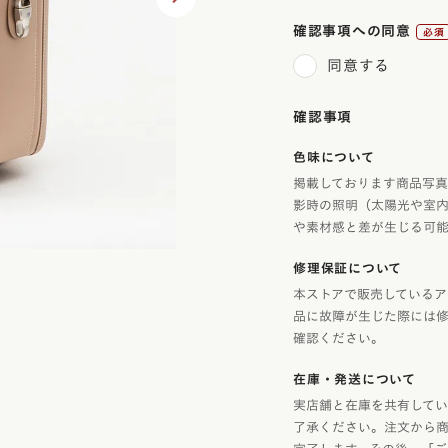
ラフィー
アウトレット
美しさを生む伝統技法「
確認事項への同意
エロー
トゥイン
(必
6年間使える丈夫なつく
同意する
フィオー
須)
イボリー
使いやすさ
フィオー
確認事項
ャメル・ブラウン
アニエスベ
安全・安心機能
色味について
久保田ス
色
デザイン
デル
掲載しております商品写
影時の照明（太陽光や室
や素材感と差が生じる可能
・メタリック
修理保証について
本ストアで販売しているア
レー
品に故障が生じた際には
確認ください。
在庫・発送について
ラー
実店舗と在庫を共有してい
了承ください。注文から
カラー