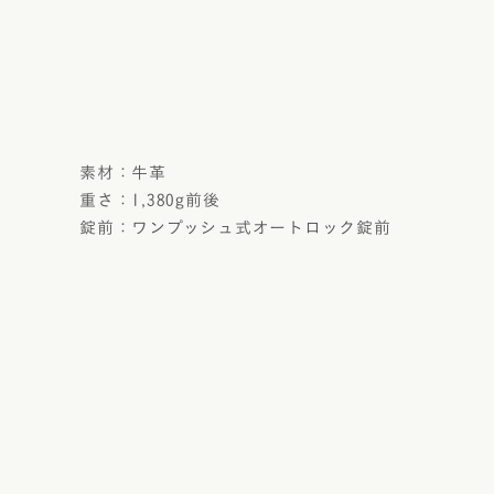
素材：牛革
重さ：1,380g前後
錠前：ワンプッシュ式オートロック錠前