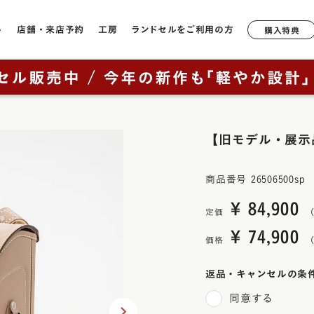
ル
店舗・来店予約
工房
ランドセルをご利用の方
購入特典
店舗一覧
工房ランドセル選びのご案内
6年間無料修理・サポート
形状や軽さで選ぶ
モデルか
ランドセルについて
鞄工房山本のランドセル
奈良本店
工房見学について
サポートブック
牛革
軽量モデル
ラック
2027年ご入学向けランドセルを
はじめての一生もの
ニュー・
銀座店
特典について
キューブ型
【旧モデル・展示
カテゴリから探す（年中さん向
ッド
け）
山本の原点「親から子へ
香久山
通常型
横浜店
鞄工房山本のランドセルをお使いの方へ
ルー
商品番号
26506500sp
ブラウニ
全てのランドセル一覧
ランドセルヒストリー
大阪梅田店
素材で選ぶ
オックス
¥
84,900
男の子に人気のランドセル
鞄工房山本のランドセル
イビー
定価
展示会
リベルタ
人工皮革（1,180g前後）
¥
74,900
（上記エリア以外のお客様向け）
女の子に人気のランドセル
革・素材の特長
価格
ンク
リベルタ
牛革（1,360g前後）
取り扱い店舗
ランドセルカバー・関連グッズ
背負いやすさ
レイブラ
コードバン（1,480g前後）
ー・紫色・パープル
返品・キャンセルの条
レイブラ
ランドセルリメイク
防水性
同意する
リーン