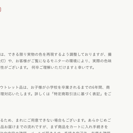
ネ
コードバン
コバ塗り」
クル・ハート
コードバン・アンティーク
り
レ・コスモス
コードバン・レイブラック
レ・ブロッサム
オールコードバン 夢こうろ
染
ーランドセル with 鞄工房山本
ラッガー × 鞄工房山本 コラボモ
真は、できる限り実物の色を再現するよう調整しておりますが、撮
内灯）や、お客様がご覧になるモニターの環境により、実際の色味
性がございます。 何卒ご理解いただけますと幸いです。
ウトレット品は、お子様が小学校を卒業されるまでの6年間、商
修理対応いたします。詳しくは「特定商取引法に基づく表記」をご
るため、まれにご用意できない場合もございます。あらかじめご
商品お届けまでの流れですが、まず商品をカートに入れ手続きを