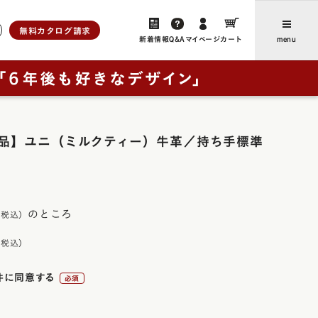
無料カタログ請求
新着情報
Q&A
マイページ
カート
menu
ら選ぶ
人工皮革
新着情報・よみもの
アンティーク
ユニ
品】ユニ（ミルクティー）牛革／持ち手標準
、想いをつなぐ」
お客さまからのお便り（ご感
ブラウニー・ノイ
想・レビュー）
ー
レイブラック・ノイ
卒業後にランドセルリメイクさ
フォード
レイブラック・スペシャル
の特長
れたご家族からのお便り
のところ
ドゥ・アンジェール
お買い物ガイド
・クラシック
よくあるご質問
ック
件に同意する
(必
ック・スペシャル
採用について
須)