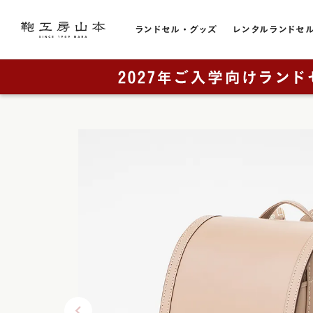
ランドセル・グッズ
レンタルランドセ
色から選ぶ
ランドセルをカテゴリから探す
トピック
お店のこと
黒色・ブ
販売スケジュール
直営店一覧
全てのランドセル一覧
赤色・レ
カタログ請求
奈良本店・工房
男の子に人気
青色・ブ
工房ランドセル選びのご案内
銀座店
女の子に人気
レンタルランドセル
横浜店
紺色・ネ
ランドセルカバー・関連グッズ
奈良工房（工房見学）
大阪梅田店
桃色・ピ
ミニチュアランドセル
展示会
ラベンダ
ランドセルリメイク
取り扱い店舗
緑色・グ
アウトレット