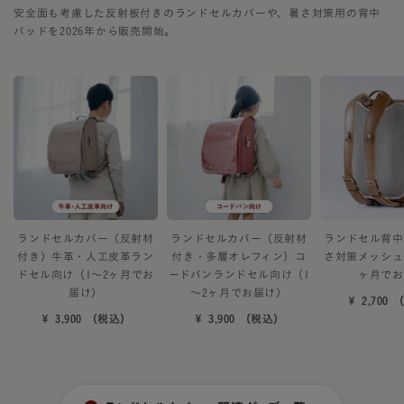
安全面も考慮した反射板付きのランドセルカバーや、暑さ対策用の背中
パッドを2026年から販売開始。
ランドセルカバー（反射材
ランドセルカバー（反射材
ランドセル背中
付き）牛革・人工皮革ラン
付き・多層オレフィン）コ
さ対策メッシュ
ドセル向け（1～2ヶ月でお
ードバンランドセル向け（1
ヶ月でお
届け）
～2ヶ月でお届け）
￥ 2,700
￥ 3,900 （税込）
￥ 3,900 （税込）