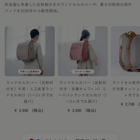
安全面も考慮した反射板付きのランドセルカバーや、暑さ対策用の背中
パッドを2026年から販売開始。
ランドセルカバー（反射材
ランドセルカバー（反射材
ランドセル背中
付き）牛革・人工皮革ラン
付き・多層オレフィン）コ
さ対策メッシュ
ドセル向け（1～2ヶ月でお
ードバンランドセル向け（1
ヶ月でお
届け）
～2ヶ月でお届け）
￥ 2,700
￥ 3,900 （税込）
￥ 3,900 （税込）