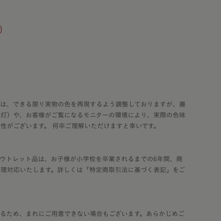
ネ
コードバン
須)
コバ塗り」
クル・ハート
コードバン・アンティーク
り
レ・コスモス
コードバン・レイブラック
レ・ブロッサム
オールコードバン 夢こうろ
染
ーランドセル with 鞄工房山本
ラッガー × 鞄工房山本 コラボモ
真は、できる限り実物の色を再現するよう調整しておりますが、撮
内灯）や、お客様がご覧になるモニターの環境により、実際の色味
性がございます。 何卒ご理解いただけますと幸いです。
ウトレット品は、お子様が小学校を卒業されるまでの6年間、商
修理対応いたします。詳しくは「特定商取引法に基づく表記」をご
るため、まれにご用意できない場合もございます。あらかじめご