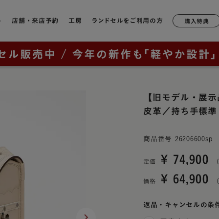
ル
店舗・来店予約
工房
ランドセルをご利用の方
購入特典
店舗一覧
工房ランドセル選びのご案内
6年間無料修理・サポート
形状や軽さで選ぶ
モデルか
ランドセルについて
鞄工房山本のランドセル
奈良本店
工房見学について
サポートブック
牛革
軽量モデル
ラック
2027年ご入学向けランドセルを
はじめての一生もの
ニュー・
銀座店
特典について
キューブ型
【旧モデル・展示
カテゴリから探す（年中さん向
ッド
け）
山本の原点「親から子へ
皮革／持ち手標準
香久山
通常型
横浜店
鞄工房山本のランドセルをお使いの方へ
ルー
ブラウニ
全てのランドセル一覧
ランドセルヒストリー
大阪梅田店
商品番号
26206600sp
素材で選ぶ
オックス
男の子に人気のランドセル
鞄工房山本のランドセル
イビー
展示会
¥
74,900
リベルタ
人工皮革（1,180g前後）
定価
（上記エリア以外のお客様向け）
女の子に人気のランドセル
革・素材の特長
ンク
リベルタ
牛革（1,360g前後）
¥
64,900
価格
取り扱い店舗
ランドセルカバー・関連グッズ
背負いやすさ
レイブラ
コードバン（1,480g前後）
ー・紫色・パープル
レイブラ
返品・キャンセルの条
ランドセルリメイク
防水性
リーン