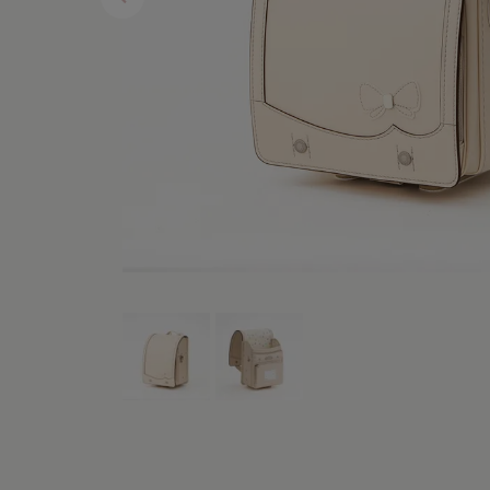
レンタルランドセル
黄色・イ
白色・ア
茶色・キ
オレンジ
ベージュ
シルバー
灰色・グ
デニム調
くすみカ
パステル