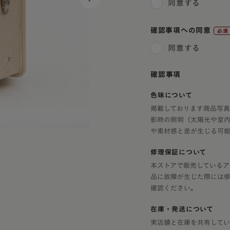
ラフィー
同意する
アウトレット
美しさを生む伝統技法「
エロー
トゥイン
6年間使える丈夫なつく
確認事項への同意
フィオー
イボリー
(必
使いやすさ
同意する
フィオー
須)
ャメル・ブラウン
アニエスベ
安全・安心機能
確認事項
久保田ス
色
デザイン
デル
色味について
掲載しております商品写
影時の照明（太陽光や室
や素材感と差が生じる可能
・メタリック
修理保証について
レー
本ストアで販売しているア
品に故障が生じた際には
確認ください。
ラー
在庫・発送について
実店舗と在庫を共有してい
カラー