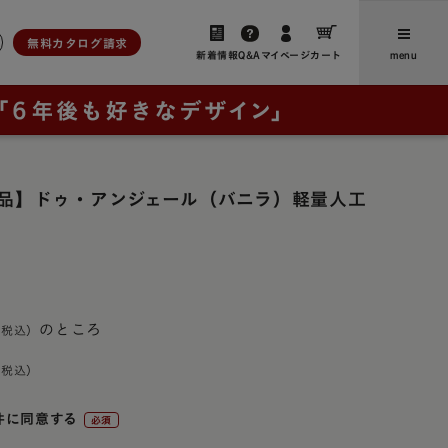
無料カタログ請求
新着情報
Q&A
マイページ
カート
menu
ら選ぶ
人工皮革
新着情報・よみもの
アンティーク
ユニ
品】ドゥ・アンジェール（バニラ）軽量人工
、想いをつなぐ」
お客さまからのお便り（ご感
ブラウニー・ノイ
想・レビュー）
ー
レイブラック・ノイ
卒業後にランドセルリメイクさ
フォード
レイブラック・スペシャル
の特長
れたご家族からのお便り
ドゥ・アンジェール
のところ
お買い物ガイド
・クラシック
よくあるご質問
ック
ック・スペシャル
件に同意する
採用について
(必