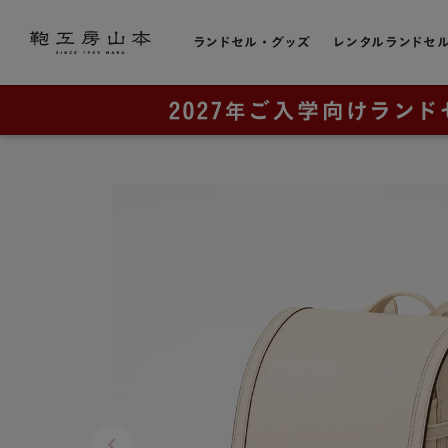
ランドセル・グッズ
レンタルランドセ
色から選ぶ
ランドセルをカテゴリから探す
トピック
お店のこと
黒色・ブ
販売スケジュール
直営店一覧
全てのランドセル一覧
赤色・レ
カタログ請求
奈良本店・工房
男の子に人気
青色・ブ
工房ランドセル選びのご案内
銀座店
女の子に人気
レンタルランドセル
横浜店
紺色・ネ
ランドセルカバー・関連グッズ
奈良工房（工房見学）
大阪梅田店
桃色・ピ
ミニチュアランドセル
展示会
ラベンダ
ランドセルリメイク
取り扱い店舗
緑色・グ
アウトレット