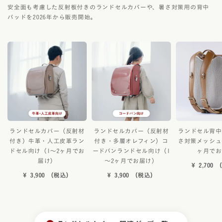
安全面も考慮した反射板付きのランドセルカバーや、暑さ対策用の背中
パッドを2026年から販売開始。
ランドセルカバー（反射材
ランドセルカバー（反射材
ランドセル背中
付き）牛革・人工皮革ラン
付き・多層オレフィン）コ
さ対策メッシュ
ドセル向け（1～2ヶ月でお
ードバンランドセル向け（1
ヶ月でお
届け）
～2ヶ月でお届け）
￥ 2,700
￥ 3,900 （税込）
￥ 3,900 （税込）