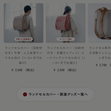
ランドセルカバー（反射材
ランドセルカバー（反射材
ランドセル背中
付き）牛革・人工皮革ラン
付き・多層オレフィン）コ
さ対策メッシュ
ドセル向け（1～2ヶ月でお
ードバンランドセル向け（1
ヶ月でお
届け）
～2ヶ月でお届け）
￥ 2,700
￥ 3,900 （税込）
￥ 3,900 （税込）
ランドセルカバー・関連グッズ一覧へ