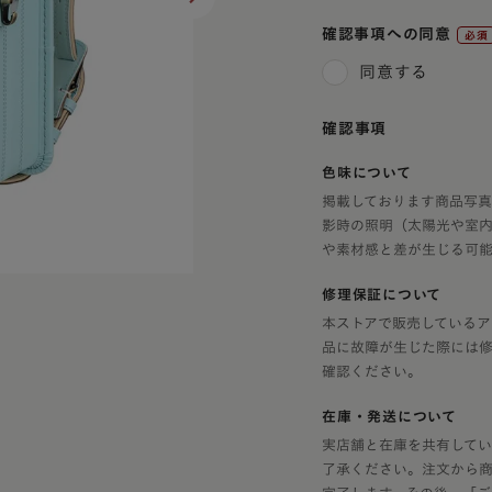
ラフィー
アウトレット
美しさを生む伝統技法「
確認事項への同意
エロー
トゥイン
(必
6年間使える丈夫なつく
同意する
フィオー
須)
イボリー
使いやすさ
フィオー
確認事項
ャメル・ブラウン
アニエスベ
安全・安心機能
色味について
久保田ス
色
デザイン
デル
掲載しております商品写
影時の照明（太陽光や室
や素材感と差が生じる可能
・メタリック
修理保証について
本ストアで販売しているア
レー
品に故障が生じた際には
確認ください。
在庫・発送について
ラー
実店舗と在庫を共有してい
了承ください。注文から
カラー