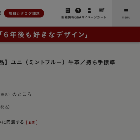
無料カタログ請求
新着情報
Q&A
マイページ
カート
menu
ら選ぶ
人工皮革
新着情報・よみもの
アンティーク
ユニ
品】ユニ（ミントブルー）牛革／持ち手標準
、想いをつなぐ」
お客さまからのお便り（ご感
ブラウニー・ノイ
想・レビュー）
ー
レイブラック・ノイ
卒業後にランドセルリメイクさ
フォード
レイブラック・スペシャル
の特長
れたご家族からのお便り
のところ
ドゥ・アンジェール
お買い物ガイド
・クラシック
よくあるご質問
ック
件に同意する
(必
ック・スペシャル
採用について
須)