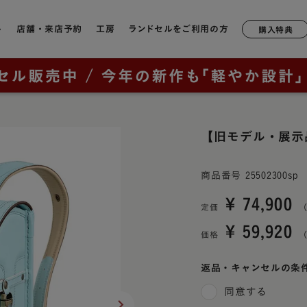
ル
店舗・来店予約
工房
ランドセルをご利用の方
購入特典
店舗一覧
工房ランドセル選びのご案内
6年間無料修理・サポート
形状や軽さで選ぶ
モデルか
ランドセルについて
鞄工房山本のランドセル
奈良本店
工房見学について
サポートブック
牛革
軽量モデル
ラック
2027年ご入学向けランドセルを
はじめての一生もの
ニュー・
銀座店
特典について
キューブ型
【旧モデル・展示
カテゴリから探す（年中さん向
ッド
け）
山本の原点「親から子へ
香久山
通常型
横浜店
鞄工房山本のランドセルをお使いの方へ
ルー
商品番号
25502300sp
ブラウニ
全てのランドセル一覧
ランドセルヒストリー
大阪梅田店
素材で選ぶ
オックス
¥
74,900
男の子に人気のランドセル
鞄工房山本のランドセル
イビー
定価
展示会
リベルタ
人工皮革（1,180g前後）
¥
59,920
（上記エリア以外のお客様向け）
女の子に人気のランドセル
革・素材の特長
価格
ンク
リベルタ
牛革（1,360g前後）
取り扱い店舗
ランドセルカバー・関連グッズ
背負いやすさ
レイブラ
コードバン（1,480g前後）
ー・紫色・パープル
返品・キャンセルの条
レイブラ
ランドセルリメイク
防水性
同意する
リーン