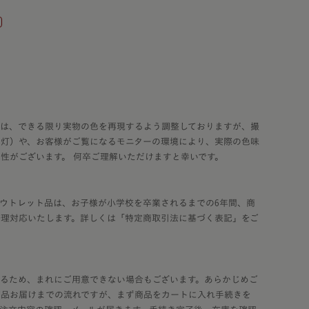
ネ
コードバン
コバ塗り」
クル・ハート
コードバン・アンティーク
り
レ・コスモス
コードバン・レイブラック
レ・ブロッサム
オールコードバン 夢こうろ
染
ーランドセル with 鞄工房山本
ラッガー × 鞄工房山本 コラボモ
真は、できる限り実物の色を再現するよう調整しておりますが、撮
内灯）や、お客様がご覧になるモニターの環境により、実際の色味
性がございます。 何卒ご理解いただけますと幸いです。
ウトレット品は、お子様が小学校を卒業されるまでの6年間、商
修理対応いたします。詳しくは「特定商取引法に基づく表記」をご
るため、まれにご用意できない場合もございます。あらかじめご
商品お届けまでの流れですが、まず商品をカートに入れ手続きを