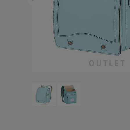
レンタルランドセル
黄色・イ
白色・ア
茶色・キ
オレンジ
ベージュ
シルバー
灰色・グ
デニム調
くすみカ
パステル