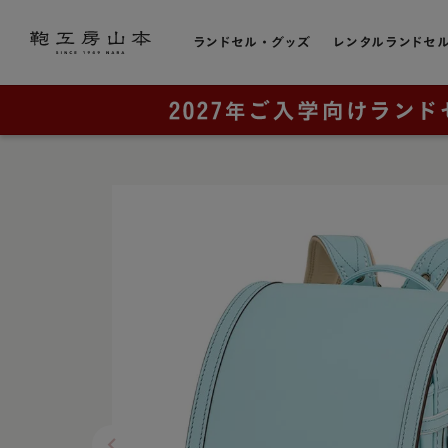
ランドセル・グッズ
レンタルランドセ
色から選ぶ
ランドセルをカテゴリから探す
トピック
お店のこと
黒色・ブ
販売スケジュール
直営店一覧
全てのランドセル一覧
赤色・レ
カタログ請求
奈良本店・工房
男の子に人気
青色・ブ
工房ランドセル選びのご案内
銀座店
女の子に人気
レンタルランドセル
横浜店
紺色・ネ
ランドセルカバー・関連グッズ
奈良工房（工房見学）
大阪梅田店
桃色・ピ
ミニチュアランドセル
展示会
ラベンダ
ランドセルリメイク
取り扱い店舗
緑色・グ
アウトレット