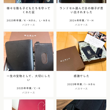
様々な傷も子どもたちを守って
ランドセル選んだ日の様子が思
くれた証
い出されました
2025年卒業／K・Nさん、 L・Nさん
2024年卒業／Y・H
パスケース
パスケース
一生の宝物として、大切にした
感激でした
い
2025年卒業／I・Hさん
2025年卒業／C・K
パスケース
パスケース