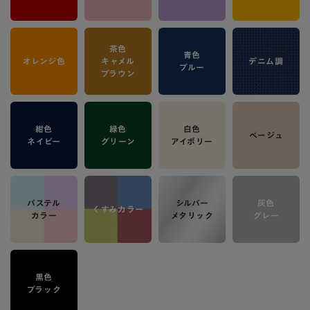
茶色
青色
オレンジ色
キャメル
デニム調
ブルー
ブラウン
紺色
緑色
白色
ベージュ
ネイビー
グリーン
アイボリー
パステル
シルバー
灰色
くすみカラー
カラー
メタリック
グレー
黒色
ブラック