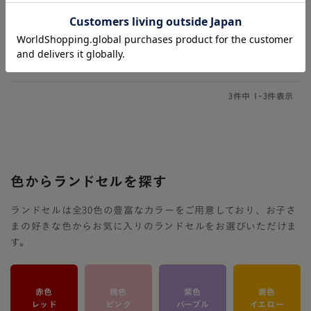
防水牛革
リメイク対応
3
件中
1
-
3
件表示
色からランドセルを探す
ランドセルは全30色の豊富なカラーをご用意しており、お子さ
まの好きな色からお気に入りのランドセルをお選びいただけま
す。
赤色
桃色
紫色
黄色
レッド
ピンク
パープル
イエロー