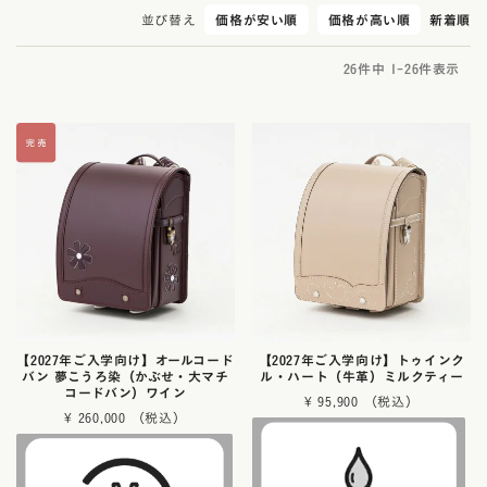
並び替え
価格が安い順
価格が高い順
新着順
26
件中
1
-
26
件表示
【2027年ご入学向け】オールコード
【2027年ご入学向け】トゥインク
バン 夢こうろ染（かぶせ・大マチ
ル・ハート（牛革）ミルクティー
コードバン）ワイン
¥
95,900
¥
260,000