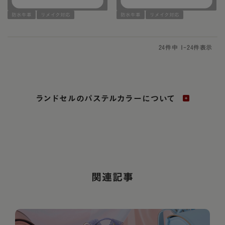
防水牛革
リメイク対応
防水牛革
リメイク対応
24
件中
1
-
24
件表示
ランドセルのパステルカラーについて
関連記事