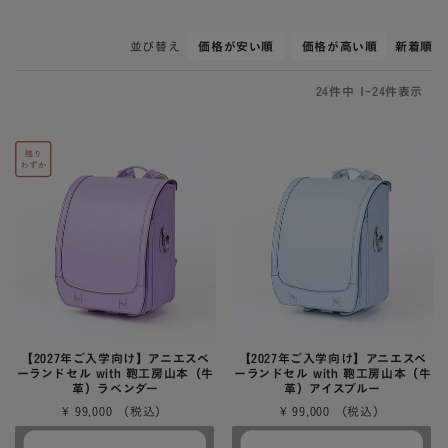
並び替え
価格が安い順
価格が高い順
新着順
24
件中
1
-
24
件表示
【2027年ご入学向け】アニエスベ
【2027年ご入学向け】アニエスベ
ーランドセル with 鞄工房山本（牛
ーランドセル with 鞄工房山本（牛
革）ラベンダー
革）アイスブルー
¥
99,000
¥
99,000