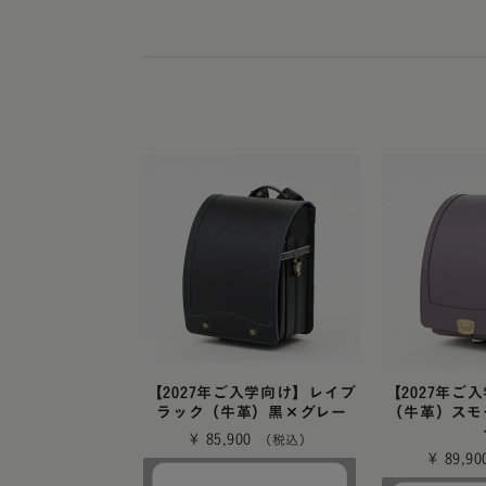
レンタルランドセル
黄色・イ
白色・ア
茶色・キ
オレンジ
ベージュ
シルバー
灰色・グ
デニム調
【2027年ご入学向け】レイブ
【2027年ご
ラック（牛革）黒×グレー
（牛革）スモ
くすみカ
¥
85,900
¥
89,90
パステル