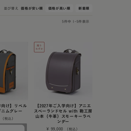
ネ
コードバン
コバ塗り」
並び替え
価格が安い順
価格が高い順
新着順
クル・ハート
コードバン・アンティーク
り
レ・コスモス
コードバン・レイブラック
5
件中
1
-
5
件表示
レ・ブロッサム
オールコードバン 夢こうろ
染
ーランドセル with 鞄工房山本
ラッガー × 鞄工房山本 コラボモ
入学向け】リベル
【2027年ご入学向け】アニエ
デニムグレー
スベーランドセル with 鞄工房
山本（牛革）スモーキーラベ
ンダー
¥
99,000