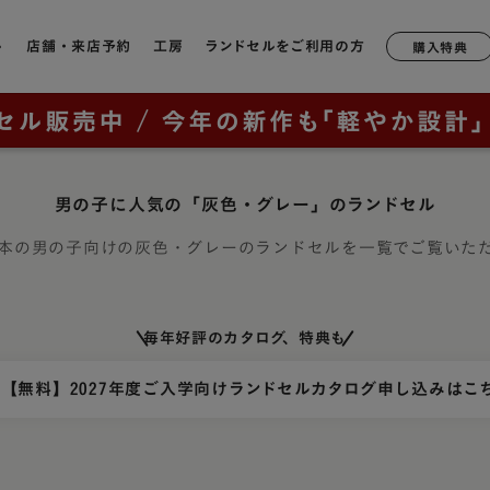
ル
店舗・来店予約
工房
ランドセルをご利用の方
購入特典
店舗一覧
工房ランドセル選びのご案内
6年間無料修理・サポート
形状や軽さで選ぶ
モデルか
ランドセルについて
鞄工房山本のランドセル
奈良本店
工房見学について
サポートブック
牛革
軽量モデル
ラック
2027年ご入学向けランドセルを
はじめての一生もの
男の子に人気の「灰色・グレー」のランドセル
ニュー・
銀座店
特典について
キューブ型
カテゴリから探す（年中さん向
ッド
け）
山本の原点「親から子へ
香久山
本の男の子向けの灰色・グレーのランドセルを一覧でご覧いた
通常型
横浜店
鞄工房山本のランドセルをお使いの方へ
ルー
ブラウニ
全てのランドセル一覧
ランドセルヒストリー
大阪梅田店
素材で選ぶ
オックス
男の子に人気のランドセル
鞄工房山本のランドセル
イビー
毎年好評のカタログ、特典も
展示会
リベルタ
人工皮革（1,180g前後）
（上記エリア以外のお客様向け）
女の子に人気のランドセル
革・素材の特長
ンク
リベルタ
【無料】2027年度ご入学向けランドセルカタログ申し込みはこ
牛革（1,360g前後）
取り扱い店舗
ランドセルカバー・関連グッズ
背負いやすさ
レイブラ
コードバン（1,480g前後）
ー・紫色・パープル
レイブラ
ランドセルリメイク
防水性
リーン