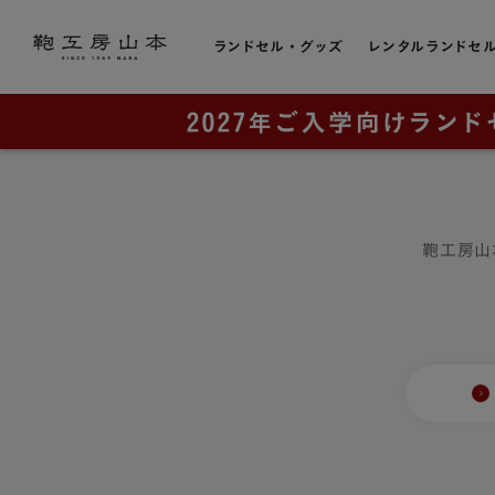
ランドセル・グッズ
レンタルランドセ
色から選ぶ
ランドセルをカテゴリから探す
トピック
お店のこと
黒色・ブ
販売スケジュール
直営店一覧
全てのランドセル一覧
赤色・レ
カタログ請求
奈良本店・工房
鞄工房山
男の子に人気
青色・ブ
工房ランドセル選びのご案内
銀座店
女の子に人気
レンタルランドセル
横浜店
紺色・ネ
ランドセルカバー・関連グッズ
奈良工房（工房見学）
大阪梅田店
桃色・ピ
ミニチュアランドセル
展示会
ラベンダ
ランドセルリメイク
取り扱い店舗
緑色・グ
アウトレット