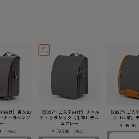
ラフィー
アウトレット
美しさを生む伝統技法「
エロー
トゥイン
6年間使える丈夫なつく
フィオー
イボリー
使いやすさ
フィオー
ャメル・ブラウン
アニエスベ
安全・安心機能
久保田ス
色
デザイン
デル
・メタリック
レー
入学向け】香久山
【2027年ご入学向け】リベル
【2027年ご
ーキーラベンダ
タ・クラシック（牛革）デニ
タ（牛革）
ラー
ー
ムグレー
¥
95,900
0
¥
89,900
カラー