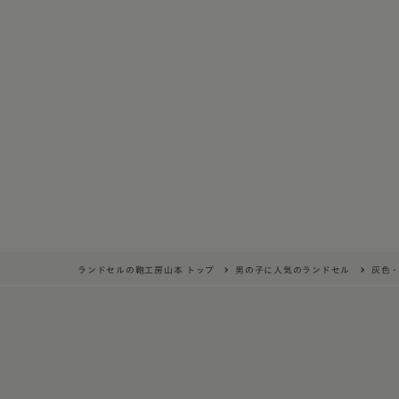
ランドセルの鞄工房山本 トップ
男の子に人気のランドセル
灰色