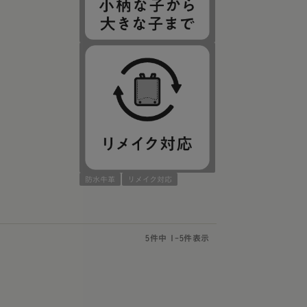
防水牛革
リメイク対応
5
件中
1
-
5
件表示