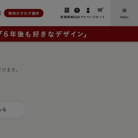
無料カタログ請求
新着情報
Q&A
マイページ
カート
menu
ら選ぶ
人工皮革
新着情報・よみもの
アンティーク
ユニ
、想いをつなぐ」
お客さまからのお便り（ご感
ブラウニー・ノイ
だけます。
想・レビュー）
ー
レイブラック・ノイ
卒業後にランドセルリメイクさ
フォード
レイブラック・スペシャル
の特長
れたご家族からのお便り
ドゥ・アンジェール
お買い物ガイド
・クラシック
ちら
よくあるご質問
ック
ック・スペシャル
採用について