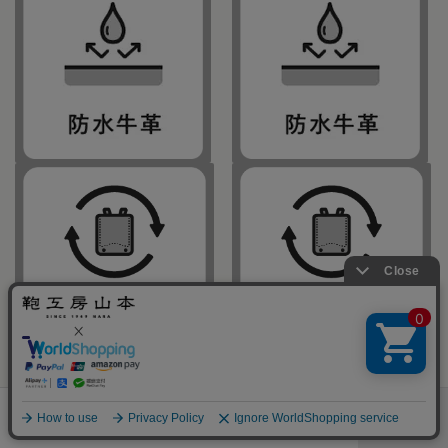
［残り僅か］
防水牛革
リメイク対応
防水牛革
リメイク対応
お早目に！
ランドセル一覧
店舗・展示会
取り扱い
カタログ
menu
グッズ
予約
百貨店
請求