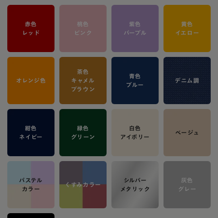
赤色
桃色
紫色
黄色
レッド
ピンク
パープル
イエロー
茶色
青色
オレンジ色
キャメル
デニム調
ブルー
ブラウン
紺色
緑色
白色
ベージュ
ネイビー
グリーン
アイボリー
パステル
シルバー
灰色
くすみカラー
カラー
メタリック
グレー