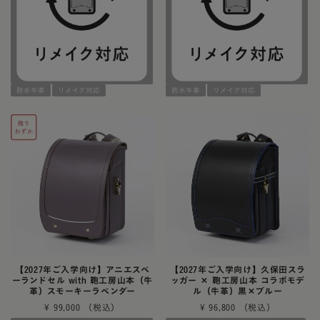
防水牛革
リメイク対応
防水牛革
リメイク対応
【2027年ご入学向け】アニエスベ
【2027年ご入学向け】久保田スラ
ーランドセル with 鞄工房山本（牛
ッガー × 鞄工房山本 コラボモデ
革）スモーキーラベンダー
ル（牛革）黒×ブルー
¥
99,000
¥
96,800